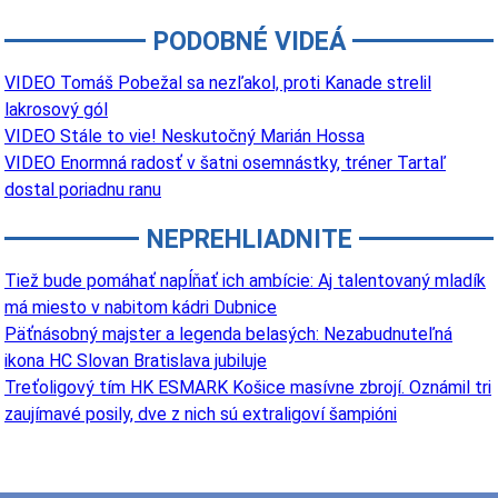
PODOBNÉ VIDEÁ
VIDEO Tomáš Pobežal sa nezľakol, proti Kanade strelil
lakrosový gól
VIDEO Stále to vie! Neskutočný Marián Hossa
VIDEO Enormná radosť v šatni osemnástky, tréner Tartaľ
dostal poriadnu ranu
NEPREHLIADNITE
Tiež bude pomáhať napĺňať ich ambície: Aj talentovaný mladík
má miesto v nabitom kádri Dubnice
Päťnásobný majster a legenda belasých: Nezabudnuteľná
ikona HC Slovan Bratislava jubiluje
Treťoligový tím HK ESMARK Košice masívne zbrojí. Oznámil tri
zaujímavé posily, dve z nich sú extraligoví šampióni