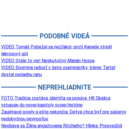
PODOBNÉ VIDEÁ
VIDEO Tomáš Pobežal sa nezľakol, proti Kanade strelil
lakrosový gól
VIDEO Stále to vie! Neskutočný Marián Hossa
VIDEO Enormná radosť v šatni osemnástky, tréner Tartaľ
dostal poriadnu ranu
NEPREHLIADNITE
FOTO Tradícia zostáva, identita sa posúva: HK Skalica
vstupuje do novej kapitoly svojej histórie
Zaujímavé posily a ešte nekončia. Detva chce byť pre súperov
nedobytnou pevnosťou
Neobáva sa Žilina angažovania Ritchieho? Hlinka: Presvedčili