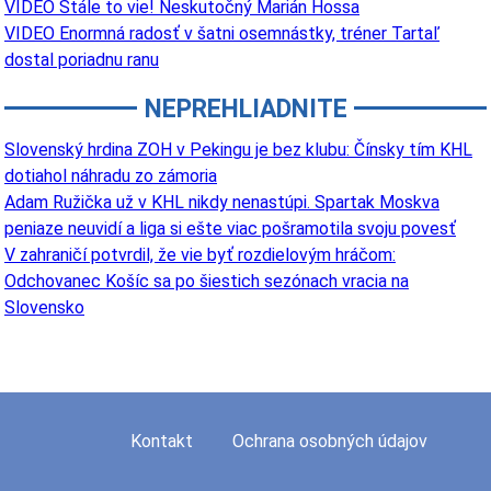
VIDEO Stále to vie! Neskutočný Marián Hossa
VIDEO Enormná radosť v šatni osemnástky, tréner Tartaľ
dostal poriadnu ranu
NEPREHLIADNITE
Slovenský hrdina ZOH v Pekingu je bez klubu: Čínsky tím KHL
dotiahol náhradu zo zámoria
Adam Ružička už v KHL nikdy nenastúpi. Spartak Moskva
peniaze neuvidí a liga si ešte viac pošramotila svoju povesť
V zahraničí potvrdil, že vie byť rozdielovým hráčom:
Odchovanec Košíc sa po šiestich sezónach vracia na
Slovensko
Kontakt
Ochrana osobných údajov