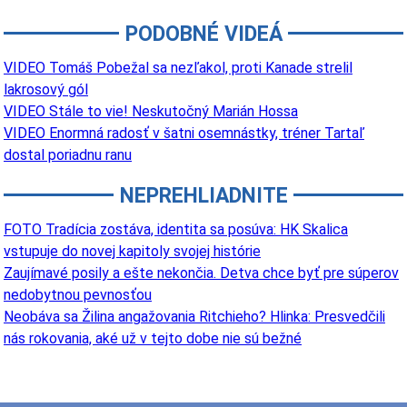
PODOBNÉ VIDEÁ
VIDEO Tomáš Pobežal sa nezľakol, proti Kanade strelil
lakrosový gól
VIDEO Stále to vie! Neskutočný Marián Hossa
VIDEO Enormná radosť v šatni osemnástky, tréner Tartaľ
dostal poriadnu ranu
NEPREHLIADNITE
FOTO Tradícia zostáva, identita sa posúva: HK Skalica
vstupuje do novej kapitoly svojej histórie
Zaujímavé posily a ešte nekončia. Detva chce byť pre súperov
nedobytnou pevnosťou
Neobáva sa Žilina angažovania Ritchieho? Hlinka: Presvedčili
nás rokovania, aké už v tejto dobe nie sú bežné