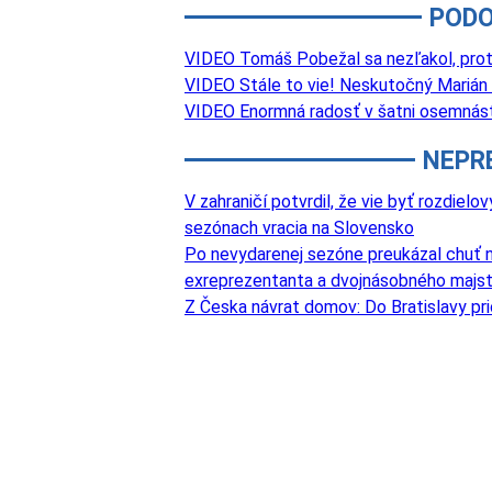
PODO
VIDEO Tomáš Pobežal sa nezľakol, proti 
VIDEO Stále to vie! Neskutočný Marián
VIDEO Enormná radosť v šatni osemnástk
NEPR
V zahraničí potvrdil, že vie byť rozdie
sezónach vracia na Slovensko
Po nevydarenej sezóne preukázal chuť na
exreprezentanta a dvojnásobného majst
Z Česka návrat domov: Do Bratislavy pri