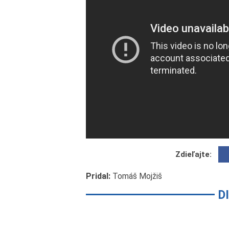
Zdieľajte:
Pridal:
Tomáš Mojžiš
D