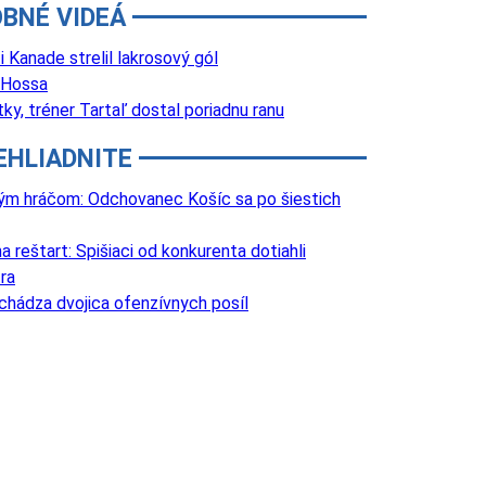
BNÉ VIDEÁ
Kanade strelil lakrosový gól
 Hossa
y, tréner Tartaľ dostal poriadnu ranu
EHLIADNITE
lovým hráčom: Odchovanec Košíc sa po šiestich
 reštart: Spišiaci od konkurenta dotiahli
ra
chádza dvojica ofenzívnych posíl