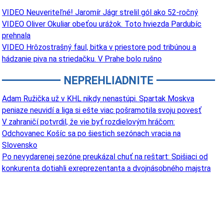
VIDEO Neuveriteľné! Jaromír Jágr strelil gól ako 52-ročný
VIDEO Oliver Okuliar obeťou urážok. Toto hviezda Pardubíc
prehnala
VIDEO Hrôzostrašný faul, bitka v priestore pod tribúnou a
hádzanie piva na striedačku. V Prahe bolo rušno
NEPREHLIADNITE
Adam Ružička už v KHL nikdy nenastúpi. Spartak Moskva
peniaze neuvidí a liga si ešte viac pošramotila svoju povesť
V zahraničí potvrdil, že vie byť rozdielovým hráčom:
Odchovanec Košíc sa po šiestich sezónach vracia na
Slovensko
Po nevydarenej sezóne preukázal chuť na reštart: Spišiaci od
konkurenta dotiahli exreprezentanta a dvojnásobného majstra