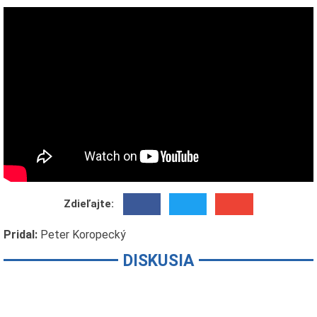
Zdieľajte:
Pridal:
Peter Koropecký
DISKUSIA