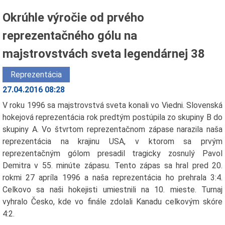
Okrúhle výročie od prvého
reprezentačného gólu na
majstrovstvách sveta legendárnej 38
Reprezentácia
27.04.2016 08:28
V roku 1996 sa majstrovstvá sveta konali vo Viedni. Slovenská
hokejová reprezentácia rok predtým postúpila zo skupiny B do
skupiny A. Vo štvrtom reprezentačnom zápase narazila naša
reprezentácia na krajinu USA, v ktorom sa prvým
reprezentačným gólom presadil tragicky zosnulý Pavol
Demitra v 55. minúte zápasu. Tento zápas sa hral pred 20.
rokmi 27 apríla 1996 a naša reprezentácia ho prehrala 3:4.
Celkovo sa naši hokejisti umiestnili na 10. mieste. Turnaj
vyhralo Česko, kde vo finále zdolali Kanadu celkovým skóre
4:2.