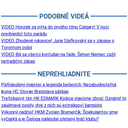
PODOBNÉ VIDEÁ
VIDEO Honzek sa pýta do prvého tímu Calgary! V noci
predviedol túto parádu
VIDEO Zhodené rukavice! Juraj Slafkovský sa v zápase s
Torontom pobil
VIDEO Bili sa všetci korčuliari na ľade. Šimon Nemec zažil
netradičný zápas
NEPREHLIADNITE
Päťnásobný majster a legenda belasých: Nezabudnuteľná
ikona HC Slovan Bratislava jubiluje
Treťoligový tím HK ESMARK Košice masívne zbrojí. Oznámil tri
zaujímavé posily, dve z nich sú extraligoví šampióni
Výkonný riaditeľ HKM Zvolen Brumerčík: Špekulantov sme
vyčiarkli a je Ďaloga najlepšie platený hráč klubu?