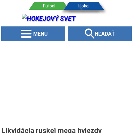
MENU
HĽADAŤ
Likvidácia ruskej mega hviezdy