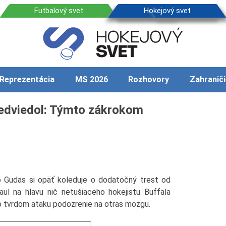
Reprezentácia
MS 2026
Rozhovory
Zahraniči
redviedol: Týmto zákrokom
o Gudas si opäť koleduje o dodatočný trest od
 faul na hlavu nič netušiaceho hokejistu Buffala
o tvrdom ataku podozrenie na otras mozgu.