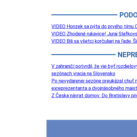
PODO
VIDEO Honzek sa pýta do prvého tímu Ca
VIDEO Zhodené rukavice! Juraj Slafkovs
VIDEO Bili sa všetci korčuliari na ľade.
NEPR
V zahraničí potvrdil, že vie byť rozdie
sezónach vracia na Slovensko
Po nevydarenej sezóne preukázal chuť na
exreprezentanta a dvojnásobného majst
Z Česka návrat domov: Do Bratislavy pri