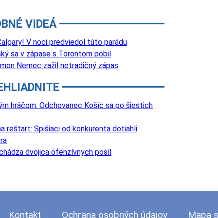
BNÉ VIDEÁ
lgary! V noci predviedol túto parádu
ký sa v zápase s Torontom pobil
 Šimon Nemec zažil netradičný zápas
EHLIADNITE
lovým hráčom: Odchovanec Košíc sa po šiestich
 reštart: Spišiaci od konkurenta dotiahli
ra
chádza dvojica ofenzívnych posíl
Kontakt
Ochrana osobných údajov
Mapa s