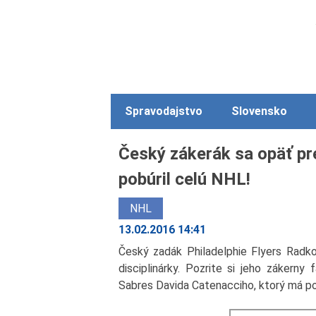
Spravodajstvo
Slovensko
Český zákerák sa opäť p
pobúril celú NHL!
NHL
13.02.2016 14:41
Český zadák Philadelphie Flyers Radk
disciplinárky. Pozrite si jeho zákerny
Sabres Davida Catenacciho, ktorý má p