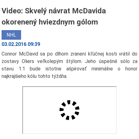
Video: Skvelý návrat McDavida
okorenený hviezdnym gólom
NHL
03.02.2016 09:39
Connor McDavid sa po dlhom zranení kľúčnej kosti vrátil do
zostavy Oliers veľkolepým štýlom. Jeho úspešné sólo za
stavu 1:1 bude istotne ašpirovať minimálne o honor
najkrajšieho kólu tohto týždňa.