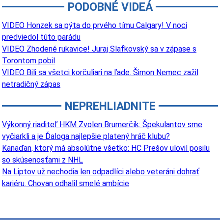
PODOBNÉ VIDEÁ
VIDEO Honzek sa pýta do prvého tímu Calgary! V noci
predviedol túto parádu
VIDEO Zhodené rukavice! Juraj Slafkovský sa v zápase s
Torontom pobil
VIDEO Bili sa všetci korčuliari na ľade. Šimon Nemec zažil
netradičný zápas
NEPREHLIADNITE
Výkonný riaditeľ HKM Zvolen Brumerčík: Špekulantov sme
vyčiarkli a je Ďaloga najlepšie platený hráč klubu?
Kanaďan, ktorý má absolútne všetko: HC Prešov ulovil posilu
so skúsenosťami z NHL
Na Liptov už nechodia len odpadlíci alebo veteráni dohrať
kariéru. Chovan odhalil smelé ambície