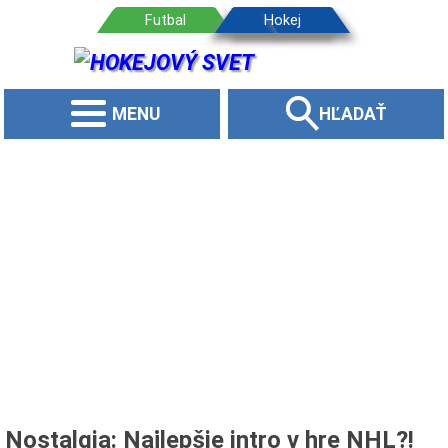
MENU
HĽADAŤ
Nostalgia: Najlepšie intro v hre NHL?!