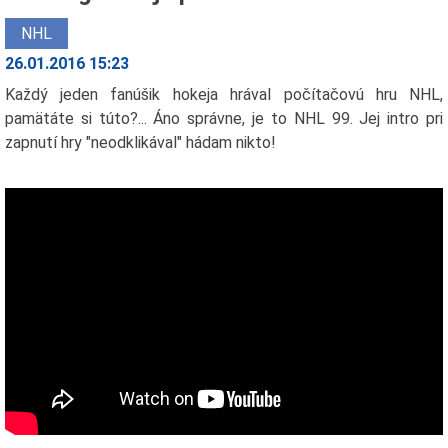
NHL
26.01.2016 15:23
Každý jeden fanúšik hokeja hrával počítačovú hru NHL,
pamätáte si túto?... Áno správne, je to NHL 99. Jej intro pri
zapnutí hry "neodklikával" hádam nikto!