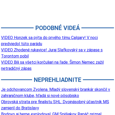
PODOBNÉ VIDEÁ
VIDEO Honzek sa pýta do prvého tímu Calgary! V noci
predviedol túto parádu
VIDEO Zhodené rukavice! Juraj Slafkovský sa v zápase s
Torontom pobil
VIDEO Bili sa všetci korčuliari na ľade. Šimon Nemec zažil
netradičný zápas
NEPREHLIADNITE
Je odchovancom Zvolena. Mladý slovenský brankár skončil v
zahraničnom klube, hľadá si nové pôsobisko
Obrovská strata pre finalistu SHL: Dvojnásobný účastník MS
zamieril do Bratislavy
Bodovo aj herne explodoval. GM Spišiakov Rapáč priznal