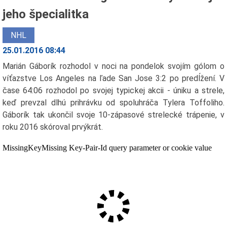
jeho špecialitka
NHL
25.01.2016 08:44
Marián Gáborík rozhodol v noci na pondelok svojím gólom o
víťazstve Los Angeles na ľade San Jose 3:2 po predĺžení. V
čase 64:06 rozhodol po svojej typickej akcii - úniku a strele,
keď prevzal dlhú prihrávku od spoluhráča Tylera Toffoliho.
Gáborík tak ukončil svoje 10-zápasové strelecké trápenie, v
roku 2016 skóroval prvýkrát.