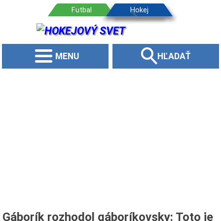
MENU
HĽADAŤ
Gáborík rozhodol gáboríkovsky: Toto je