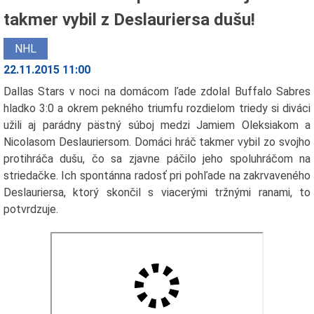
takmer vybil z Deslauriersa dušu!
NHL
22.11.2015 11:00
Dallas Stars v noci na domácom ľade zdolal Buffalo Sabres
hladko 3:0 a okrem pekného triumfu rozdielom triedy si diváci
užili aj parádny pästný súboj medzi Jamiem Oleksiakom a
Nicolasom Deslauriersom. Domáci hráč takmer vybil zo svojho
protihráča dušu, čo sa zjavne páčilo jeho spoluhráčom na
striedačke. Ich spontánna radosť pri pohľade na zakrvaveného
Deslauriersa, ktorý skončil s viacerými tržnými ranami, to
potvrdzuje.