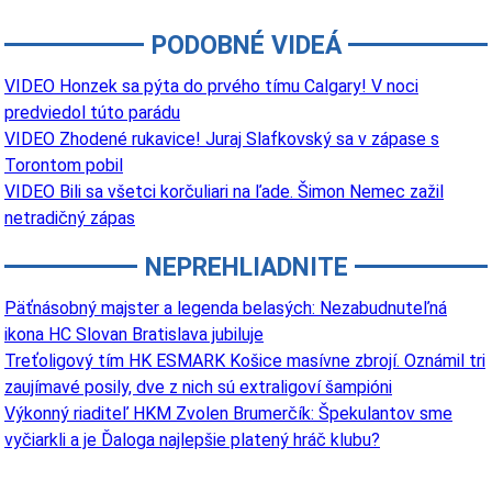
PODOBNÉ VIDEÁ
VIDEO Honzek sa pýta do prvého tímu Calgary! V noci
predviedol túto parádu
VIDEO Zhodené rukavice! Juraj Slafkovský sa v zápase s
Torontom pobil
VIDEO Bili sa všetci korčuliari na ľade. Šimon Nemec zažil
netradičný zápas
NEPREHLIADNITE
Päťnásobný majster a legenda belasých: Nezabudnuteľná
ikona HC Slovan Bratislava jubiluje
Treťoligový tím HK ESMARK Košice masívne zbrojí. Oznámil tri
zaujímavé posily, dve z nich sú extraligoví šampióni
Výkonný riaditeľ HKM Zvolen Brumerčík: Špekulantov sme
vyčiarkli a je Ďaloga najlepšie platený hráč klubu?