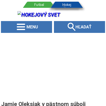
MENU
HĽADAŤ
Jamie Oleksiak v pästnom súboji