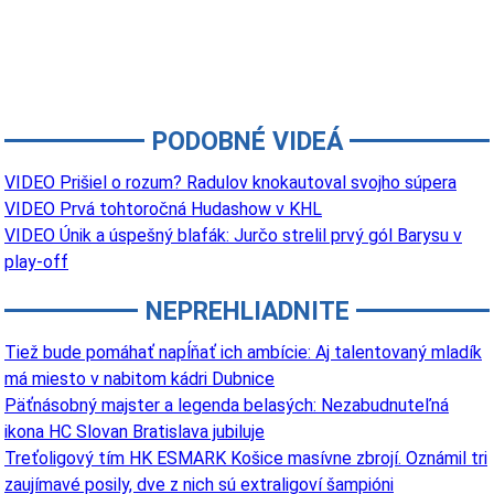
PODOBNÉ VIDEÁ
VIDEO Prišiel o rozum? Radulov knokautoval svojho súpera
VIDEO Prvá tohtoročná Hudashow v KHL
VIDEO Únik a úspešný blafák: Jurčo strelil prvý gól Barysu v
play-off
NEPREHLIADNITE
Tiež bude pomáhať napĺňať ich ambície: Aj talentovaný mladík
má miesto v nabitom kádri Dubnice
Päťnásobný majster a legenda belasých: Nezabudnuteľná
ikona HC Slovan Bratislava jubiluje
Treťoligový tím HK ESMARK Košice masívne zbrojí. Oznámil tri
zaujímavé posily, dve z nich sú extraligoví šampióni