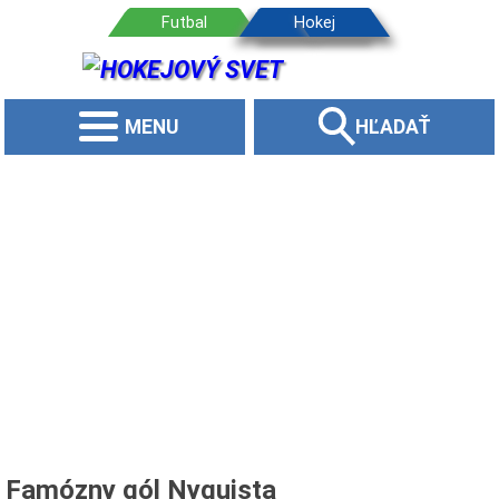
MENU
HĽADAŤ
Famózny gól Nyquista