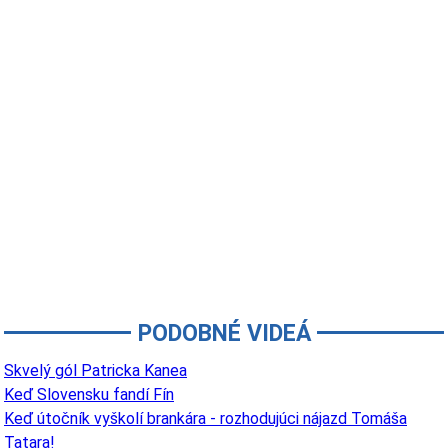
PODOBNÉ VIDEÁ
Skvelý gól Patricka Kanea
Keď Slovensku fandí Fín
Keď útočník vyškolí brankára - rozhodujúci nájazd Tomáša
Tatara!