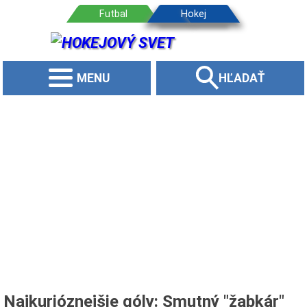
MENU
HĽADAŤ
Najkurióznejšie góly: Smutný "žabkár"