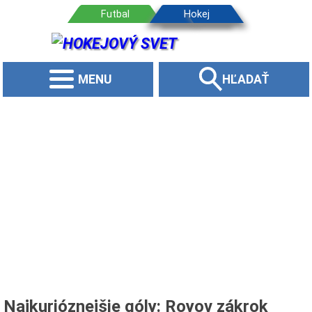
MENU
HĽADAŤ
Najkurióznejšie góly: Royov zákrok