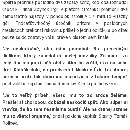
Sparta prehrala posledné dva zápasy série, keď oba rozhodol
útočník Třinca Zbyněk Irgl. V piatom stretnutí premenil dva
samostatné nájazdy, v pondelok strelil v 57. minúte víťazný
gól. Tridsaťštyriročný útočník pritom v posledných
mesiacoch prekonal rakovinu, prišiel o jednu obličku a po dlhej
pauze sa do zostavy vrátil práve v piatom semifinále.
"Je neskutočné, ako nám pomohol. Bol posledným
dielikom, ktorý zapadol do našej mozaiky. Za mňa i za
celý tím mu patrí náš obdiv. Ako sa vrátil, ako na sebe
drel. Klobúk dolu, čo predviedol. Naskočiť do tak dobrej
série a proti tak dobrému mužstvu a v takom tempe,"
pochválil ho kapitán Třinca Rostislav Klesla pre lidovky.cz
"Je to veľký príbeh. Všetci mu to zo srdca želáme.
Prešiel si chorobou, dokázal naskočiť späť. Ako súper si
vravíte, že ho tam nesmieme pustiť. Ale na druhej strane
mu to všetci prajeme,"
pridal poklonu kapitán Sparty Tomáš
Rolinek.