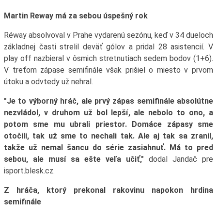
Martin Reway má za sebou úspešný rok
Réway absolvoval v Prahe vydarenú sezónu, keď v 34 dueloch
základnej časti strelil deväť gólov a pridal 28 asistencií. V
play off nazbieral v ôsmich stretnutiach sedem bodov (1+6).
V treťom zápase semifinále však prišiel o miesto v prvom
útoku a odvtedy už nehral.
"Je to výborný hráč, ale prvý zápas semifinále absolútne
nezvládol, v druhom už bol lepší, ale nebolo to ono, a
potom sme mu ubrali priestor. Domáce zápasy sme
otočili, tak už sme to nechali tak. Ale aj tak sa zranil,
takže už nemal šancu do série zasiahnuť. Má to pred
sebou, ale musí sa ešte veľa učiť,"
dodal Jandač pre
isport.blesk.cz.
Z hráča, ktorý prekonal rakovinu napokon hrdina
semifinále