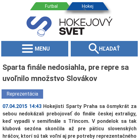
MENU
HĽADAŤ
Sparta finále nedosiahla, pre repre sa
uvoľnilo množstvo Slovákov
Reprezentácia
07.04.2015 14:43
Hokejisti Sparty Praha sa ôsmykrát za
sebou nedokázali prebojovať do finále českej extraligy,
keď vypadli v semifinále s Třincom. V pondelok sa tak
klubová sezóna skončila až pre päticu slovenských
hráčov, ktorí sú tak voľní aj pre potreby reprezentačného