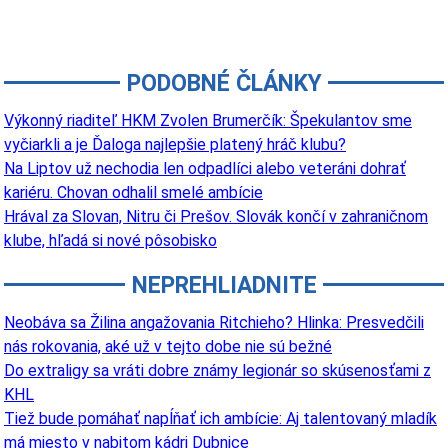
PODOBNÉ ČLÁNKY
Výkonný riaditeľ HKM Zvolen Brumerčík: Špekulantov sme
vyčiarkli a je Ďaloga najlepšie platený hráč klubu?
Na Liptov už nechodia len odpadlíci alebo veteráni dohrať
kariéru. Chovan odhalil smelé ambície
Hrával za Slovan, Nitru či Prešov. Slovák končí v zahraničnom
klube, hľadá si nové pôsobisko
NEPREHLIADNITE
Neobáva sa Žilina angažovania Ritchieho? Hlinka: Presvedčili
nás rokovania, aké už v tejto dobe nie sú bežné
Do extraligy sa vráti dobre známy legionár so skúsenosťami z
KHL
Tiež bude pomáhať napĺňať ich ambície: Aj talentovaný mladík
má miesto v nabitom kádri Dubnice