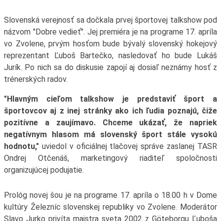
Slovenská verejnosť sa dočkala prvej športovej talkshow pod
názvom "Dobre vedieť". Jej premiéra je na programe 17. apríla
vo Zvolene, prvým hosťom bude bývalý slovenský hokejový
reprezentant Ľuboš Bartečko, nasledovať ho bude Lukáš
Jurík. Po nich sa do diskusie zapojí aj dosiaľ neznámy hosť z
trénerských radov.
"Hlavným cieľom talkshow je predstaviť šport a
športovcov aj z inej stránky ako ich ľudia poznajú, čiže
pozitívne a zaujímavo. Chceme ukázať, že napriek
negatívnym hlasom má slovenský šport stále vysokú
hodnotu,"
uviedol v oficiálnej tlačovej správe zaslanej TASR
Ondrej Otčenáš, marketingový riaditeľ spoločnosti
organizujúcej podujatie.
Prológ novej šou je na programe 17. apríla o 18.00 h v Dome
kultúry Železníc slovenskej republiky vo Zvolene. Moderátor
Slavo Jurko privíta majstra sveta 2002 z Göteborgu Ľuboša