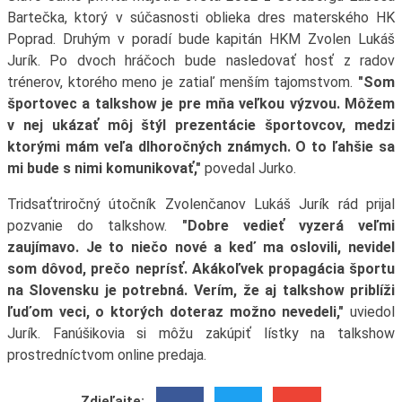
Bartečka, ktorý v súčasnosti oblieka dres materského HK
Poprad. Druhým v poradí bude kapitán HKM Zvolen Lukáš
Jurík. Po dvoch hráčoch bude nasledovať hosť z radov
trénerov, ktorého meno je zatiaľ menším tajomstvom.
"Som
športovec a talkshow je pre mňa veľkou výzvou. Môžem
v nej ukázať môj štýl prezentácie športovcov, medzi
ktorými mám veľa dlhoročných známych. O to ľahšie sa
mi bude s nimi komunikovať,"
povedal Jurko.
Tridsaťtriročný útočník Zvolenčanov Lukáš Jurík rád prijal
pozvanie do talkshow.
"Dobre vedieť vyzerá veľmi
zaujímavo. Je to niečo nové a keď ma oslovili, nevidel
som dôvod, prečo neprísť. Akákoľvek propagácia športu
na Slovensku je potrebná. Verím, že aj talkshow priblíži
ľuďom veci, o ktorých doteraz možno nevedeli,"
uviedol
Jurík. Fanúšikovia si môžu zakúpiť lístky na talkshow
prostredníctvom online predaja.
Zdieľajte: