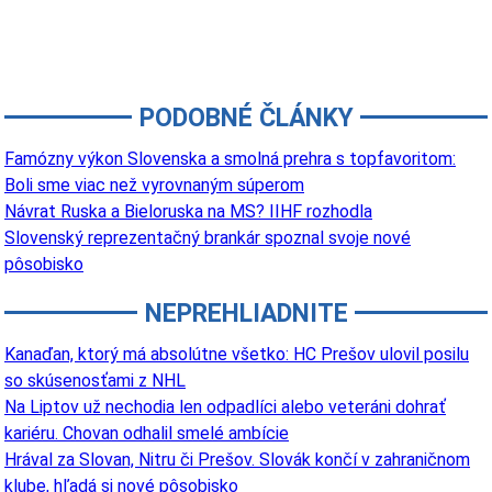
PODOBNÉ ČLÁNKY
Famózny výkon Slovenska a smolná prehra s topfavoritom:
Boli sme viac než vyrovnaným súperom
Návrat Ruska a Bieloruska na MS? IIHF rozhodla
Slovenský reprezentačný brankár spoznal svoje nové
pôsobisko
NEPREHLIADNITE
Kanaďan, ktorý má absolútne všetko: HC Prešov ulovil posilu
so skúsenosťami z NHL
Na Liptov už nechodia len odpadlíci alebo veteráni dohrať
kariéru. Chovan odhalil smelé ambície
Hrával za Slovan, Nitru či Prešov. Slovák končí v zahraničnom
klube, hľadá si nové pôsobisko