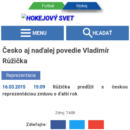
MENU
HĽADAŤ
Česko aj naďalej povedie Vladimír
Růžička
Reprezentácia
16.03.2015 15:09
Růžička predĺžil s českou
reprezentáciou zmluvu o ďalší rok
Zdroj: TASR
Zdieľajte: