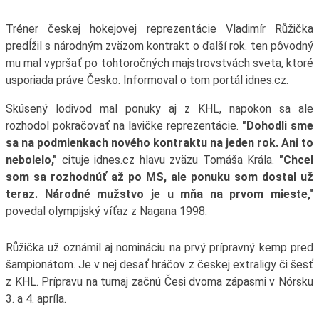
Tréner českej hokejovej reprezentácie Vladimír Růžička
predĺžil s národným zväzom kontrakt o ďalší rok. ten pôvodný
mu mal vypršať po tohtoročných majstrovstvách sveta, ktoré
usporiada práve Česko. Informoval o tom portál idnes.cz.
Skúsený lodivod mal ponuky aj z KHL, napokon sa ale
rozhodol pokračovať na lavičke reprezentácie.
"Dohodli sme
sa na podmienkach nového kontraktu na jeden rok. Ani to
nebolelo,"
cituje idnes.cz hlavu zväzu Tomáša Krála.
"Chcel
som sa rozhodnúť až po MS, ale ponuku som dostal už
teraz. Národné mužstvo je u mňa na prvom mieste,"
povedal olympijský víťaz z Nagana 1998.
Růžička už oznámil aj nomináciu na prvý prípravný kemp pred
šampionátom. Je v nej desať hráčov z českej extraligy či šesť
z KHL. Prípravu na turnaj začnú Česi dvoma zápasmi v Nórsku
3. a 4. apríla.