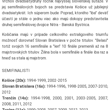
Vrcholí dvadsiatydruhý ročník najvyššej slovenskej súťaže. V
jej semifinálových bojoch sa predstavia Košice už jubilejný
dvadsiatykrát. Ich súperom bude Poprad, ktorého "iba" deväť
účastí je stále o jednu viac ako majú dokopy predstavitelia
druhej semifinálovej dvojice Nitra - Banská Bystrica.
Košičania majú v prípade celkového extraligového triumfu
možnosť dorovnať Slovan Bratislava v počte titulov. "Belasí"
totiž svojich 16 semifinále a "len" 10 finále premenili až na 8
majstrovských titulov. Žilina bola v semifinále a finále iba raz a
hneď sa stala aj majstrom.
SEMIFINALISTI
Košice (20x):
1994-1999, 2002-2015
Slovan Bratislava (16x):
1994-1996, 1998-2005, 2007-2010,
2012
Trenčín (14x):
1994-1998, 2000, 2001, 2003-2005, 2007,
2008, 2011, 2012
Zvolen (11x):
1999-2005, 2007, 2009, 2012, 2013