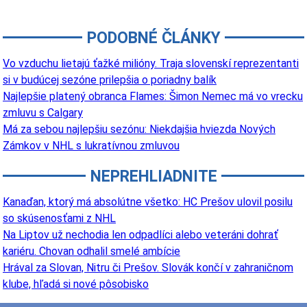
PODOBNÉ ČLÁNKY
Vo vzduchu lietajú ťažké milióny. Traja slovenskí reprezentanti
si v budúcej sezóne prilepšia o poriadny balík
Najlepšie platený obranca Flames: Šimon Nemec má vo vrecku
zmluvu s Calgary
Má za sebou najlepšiu sezónu: Niekdajšia hviezda Nových
Zámkov v NHL s lukratívnou zmluvou
NEPREHLIADNITE
Kanaďan, ktorý má absolútne všetko: HC Prešov ulovil posilu
so skúsenosťami z NHL
Na Liptov už nechodia len odpadlíci alebo veteráni dohrať
kariéru. Chovan odhalil smelé ambície
Hrával za Slovan, Nitru či Prešov. Slovák končí v zahraničnom
klube, hľadá si nové pôsobisko