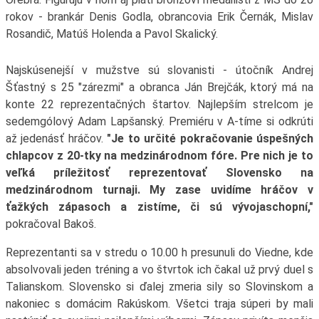
rokov - brankár Denis Godla, obrancovia Erik Černák, Mislav
Rosandič, Matúš Holenda a Pavol Skalický.
Najskúsenejší v mužstve sú slovanisti - útočník Andrej
Šťastný s 25 "zárezmi" a obranca Ján Brejčák, ktorý má na
konte 22 reprezentačných štartov. Najlepším strelcom je
sedemgólový Adam Lapšanský. Premiéru v A-tíme si odkrúti
až jedenásť hráčov.
"Je to určité pokračovanie úspešných
chlapcov z 20-tky na medzinárodnom fóre. Pre nich je to
veľká príležitosť reprezentovať Slovensko na
medzinárodnom turnaji. My zase uvidíme hráčov v
ťažkých zápasoch a zistíme, či sú vývojaschopní,"
pokračoval Bakoš.
Reprezentanti sa v stredu o 10.00 h presunuli do Viedne, kde
absolvovali jeden tréning a vo štvrtok ich čakal už prvý duel s
Talianskom. Slovensko si ďalej zmeria sily so Slovinskom a
nakoniec s domácim Rakúskom. Všetci traja súperi by mali