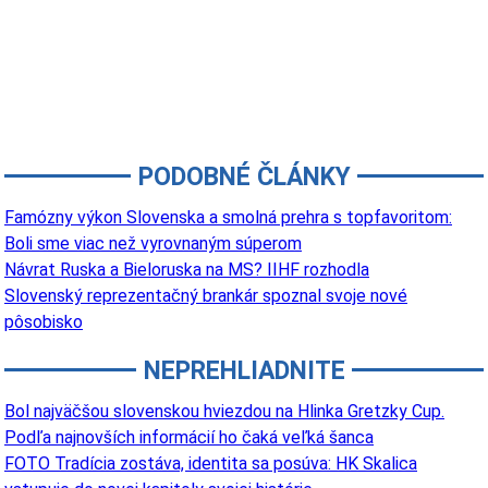
PODOBNÉ ČLÁNKY
Famózny výkon Slovenska a smolná prehra s topfavoritom:
Boli sme viac než vyrovnaným súperom
Návrat Ruska a Bieloruska na MS? IIHF rozhodla
Slovenský reprezentačný brankár spoznal svoje nové
pôsobisko
NEPREHLIADNITE
Bol najväčšou slovenskou hviezdou na Hlinka Gretzky Cup.
Podľa najnovších informácií ho čaká veľká šanca
FOTO Tradícia zostáva, identita sa posúva: HK Skalica