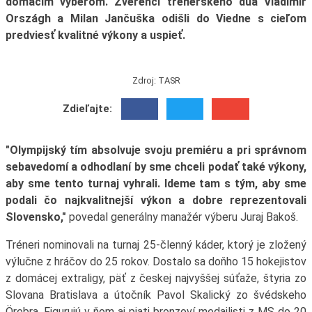
domácim výberom. Zverenci trénerského dua Vladimír
Országh a Milan Jančuška odišli do Viedne s cieľom
predviesť kvalitné výkony a uspieť.
Zdroj: TASR
Zdieľajte:
"Olympijský tím absolvuje svoju premiéru a pri správnom
sebavedomí a odhodlaní by sme chceli podať také výkony,
aby sme tento turnaj vyhrali. Ideme tam s tým, aby sme
podali čo najkvalitnejší výkon a dobre reprezentovali
Slovensko,"
povedal generálny manažér výberu Juraj Bakoš.
Tréneri nominovali na turnaj 25-členný káder, ktorý je zložený
výlučne z hráčov do 25 rokov. Dostalo sa doňho 15 hokejistov
z domácej extraligy, päť z českej najvyššej súťaže, štyria zo
Slovana Bratislava a útočník Pavol Skalický zo švédskeho
Örebra. Figurujú v ňom aj piati bronzoví medailisti z MS do 20