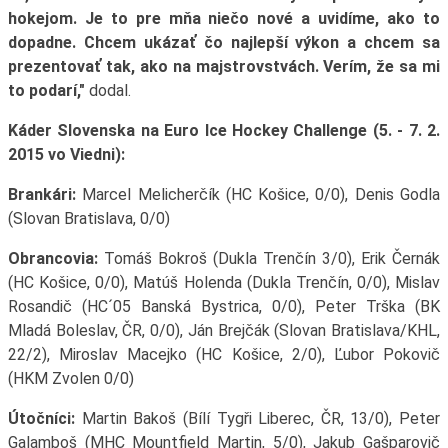
hokejom. Je to pre mňa niečo nové a uvidíme, ako to
dopadne. Chcem ukázať čo najlepší výkon a chcem sa
prezentovať tak, ako na majstrovstvách. Verím, že sa mi
to podarí,"
dodal.
Káder Slovenska na Euro Ice Hockey Challenge (5. - 7. 2.
2015 vo Viedni):
Brankári:
Marcel Melicherčík (HC Košice, 0/0), Denis Godla
(Slovan Bratislava, 0/0)
Obrancovia:
Tomáš Bokroš (Dukla Trenčín 3/0), Erik Černák
(HC Košice, 0/0), Matúš Holenda (Dukla Trenčín, 0/0), Mislav
Rosandič (HC´05 Banská Bystrica, 0/0), Peter Trška (BK
Mladá Boleslav, ČR, 0/0), Ján Brejčák (Slovan Bratislava/KHL,
22/2), Miroslav Macejko (HC Košice, 2/0), Ľubor Pokovič
(HKM Zvolen 0/0)
Útočníci:
Martin Bakoš (Bílí Tygři Liberec, ČR, 13/0), Peter
Galamboš (MHC Mountfield Martin, 5/0), Jakub Gašparovič