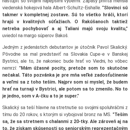
nastúpiť so svojimi najlepšími výbermi. Zápasy privíta menšia
viedenská hokejová hala Albert-Schultz-Eishalle.
"Slovinci sú
takmer v kompletnej zostave. Sú to všetko hráči, ktorí
hrajú v kvalitných súťažiach. O Rakúšanoch taktiež
netreba pochybovať a aj Taliani majú svoju kvalitu,"
uviedol na margo súperov Bakoš.
Jedným z jedenástich debutantov je útočník Pavol Skalický.
Pôvodne sa mal predstaviť na Slovakia Cupe-e v Banskej
Bystrici, ale to, že nakoniec bude hrať vo Viedni, ho vôbec
nemrzí:
"Mám úžasné pocity, pretože som to skutočne
nečakal. Táto pozvánka je pre mňa veľké zadosťučinenie
a veľmi sa z toho teším. Najprv som si myslel, že budem
hrať na turnaji v Bystrici, ale potom sa to zmenilo. No to
je jedno, som v A-čku a to je super."
Skalický sa teší hlavne na stretnutie so svojimi spoluhráčmi z
tímu do 20 rokov, s ktorým si vybojoval bronz na MS.
"Teším
sa, že sa stretnem s chalanmi z 20-tky. Ale zároveň aj na
to, že získam skúsenosti so seniorským reprezentačným