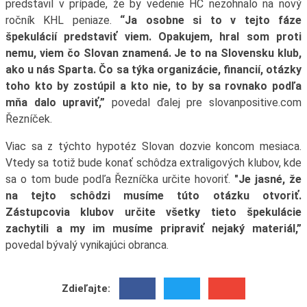
predstavil v prípade, že by vedenie HC nezohnalo na nový
ročník KHL peniaze.
“Ja osobne si to v tejto fáze
špekulácií predstaviť viem. Opakujem, hral som proti
nemu, viem čo Slovan znamená. Je to na Slovensku klub,
ako u nás Sparta. Čo sa týka organizácie, financií, otázky
toho kto by zostúpil a kto nie, to by sa rovnako podľa
mňa dalo upraviť,”
povedal ďalej pre slovanpositive.com
Řezníček.
Viac sa z týchto hypotéz Slovan dozvie koncom mesiaca.
Vtedy sa totiž bude konať schôdza extraligových klubov, kde
sa o tom bude podľa Řezníčka určite hovoriť.
"Je jasné, že
na tejto schôdzi musíme túto otázku otvoriť.
Zástupcovia klubov určite všetky tieto špekulácie
zachytili a my im musíme pripraviť nejaký materiál,”
povedal bývalý vynikajúci obranca.
Zdieľajte: