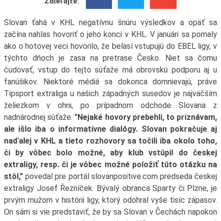
Zdieľajte:
Slovan ťahá v KHL negatívnu šnúru výsledkov a opäť sa
začína nahlas hovoriť o jeho konci v KHL. V januári sa pomaly
ako o hotovej veci hovorilo, že belasí vstupujú do EBEL ligy, v
týchto dňoch je zasa na pretrase Česko. Niet sa čomu
čudovať, vstup do tejto súťaže má obrovskú podporu aj u
fanúšikov. Niektoré médiá sa dokonca domnievajú, práve
Tipsport extraliga u našich západných susedov je najväčším
želiezkom v ohni, po prípadnom odchode Slovana z
nadnárodnej súťaže.
"Nejaké hovory prebehli, to priznávam,
ale išlo iba o informatívne dialógy. Slovan pokračuje aj
naďalej v KHL a tieto rozhovory sa točili iba okolo toho,
či by vôbec bolo možné, aby klub vstúpil do českej
extraligy, resp. či je vôbec možné položiť túto otázku na
stôl,”
povedal pre portál slovanpositive.com predseda českej
extraligy Josef Řezníček. Bývalý obranca Sparty či Plzne, je
prvým mužom v histórii ligy, ktorý odohral vyše tisíc zápasov.
On sám si vie predstaviť, že by sa Slovan v Čechách napokon