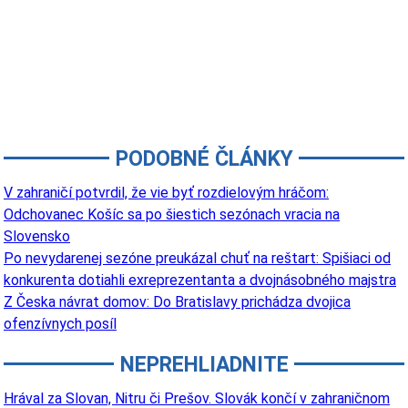
PODOBNÉ ČLÁNKY
V zahraničí potvrdil, že vie byť rozdielovým hráčom:
Odchovanec Košíc sa po šiestich sezónach vracia na
Slovensko
Po nevydarenej sezóne preukázal chuť na reštart: Spišiaci od
konkurenta dotiahli exreprezentanta a dvojnásobného majstra
Z Česka návrat domov: Do Bratislavy prichádza dvojica
ofenzívnych posíl
NEPREHLIADNITE
Hrával za Slovan, Nitru či Prešov. Slovák končí v zahraničnom