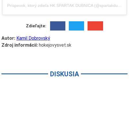
Príspevok, ktorý zdieľa HK SPARTAK DUBNICA (@spartakdubnica)
Zdieľajte:
Autor:
Kamil Dobrovský
Zdroj informácií:
hokejovysvet.sk
DISKUSIA