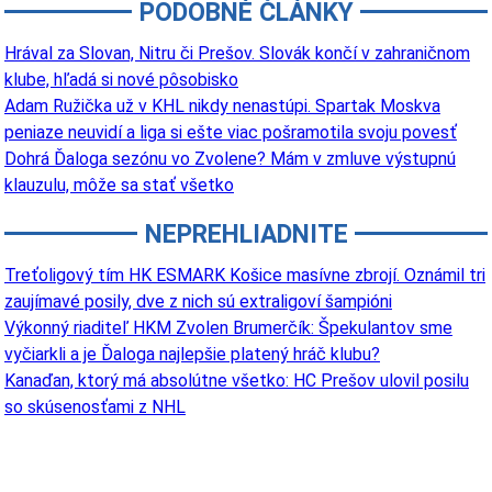
PODOBNÉ ČLÁNKY
Hrával za Slovan, Nitru či Prešov. Slovák končí v zahraničnom
klube, hľadá si nové pôsobisko
Adam Ružička už v KHL nikdy nenastúpi. Spartak Moskva
peniaze neuvidí a liga si ešte viac pošramotila svoju povesť
Dohrá Ďaloga sezónu vo Zvolene? Mám v zmluve výstupnú
klauzulu, môže sa stať všetko
NEPREHLIADNITE
Treťoligový tím HK ESMARK Košice masívne zbrojí. Oznámil tri
zaujímavé posily, dve z nich sú extraligoví šampióni
Výkonný riaditeľ HKM Zvolen Brumerčík: Špekulantov sme
vyčiarkli a je Ďaloga najlepšie platený hráč klubu?
Kanaďan, ktorý má absolútne všetko: HC Prešov ulovil posilu
so skúsenosťami z NHL