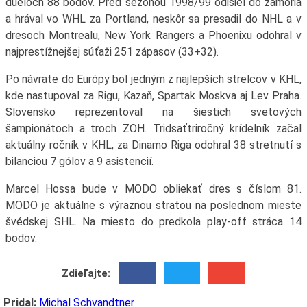
dueloch 88 bodov. Pred sezónou 1998/99 odišiel do zámoria
a hrával vo WHL za Portland, neskôr sa presadil do NHL a v
dresoch Montrealu, New York Rangers a Phoenixu odohral v
najprestížnejšej súťaži 251 zápasov (33+32).
Po návrate do Európy bol jedným z najlepších strelcov v KHL,
kde nastupoval za Rigu, Kazaň, Spartak Moskva aj Lev Praha.
Slovensko reprezentoval na šiestich svetových
šampionátoch a troch ZOH. Tridsaťtriročný krídelník začal
aktuálny ročník v KHL, za Dinamo Riga odohral 38 stretnutí s
bilanciou 7 gólov a 9 asistencií.
Marcel Hossa bude v MODO obliekať dres s číslom 81.
MODO je aktuálne s výraznou stratou na poslednom mieste
švédskej SHL. Na miesto do predkola play-off stráca 14
bodov.
Zdieľajte:
Pridal:
Michal Schvandtner