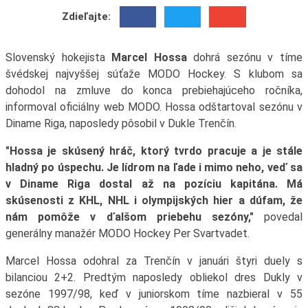
Zdieľajte:
Slovenský hokejista
Marcel Hossa
dohrá sezónu v tíme
švédskej najvyššej súťaže MODO Hockey. S klubom sa
dohodol na zmluve do konca prebiehajúceho ročníka,
informoval oficiálny web MODO. Hossa odštartoval sezónu v
Diname Riga, naposledy pôsobil v Dukle Trenčín.
"Hossa je skúsený hráč, ktorý tvrdo pracuje a je stále
hladný po úspechu. Je lídrom na ľade i mimo neho, veď sa
v Diname Riga dostal až na pozíciu kapitána. Má
skúsenosti z KHL, NHL i olympijských hier a dúfam, že
nám pomôže v ďalšom priebehu sezóny,"
povedal
generálny manažér MODO Hockey Per Svartvadet.
Marcel Hossa odohral za Trenčín v januári štyri duely s
bilanciou 2+2. Predtým naposledy obliekol dres Dukly v
sezóne 1997/98, keď v juniorskom tíme nazbieral v 55