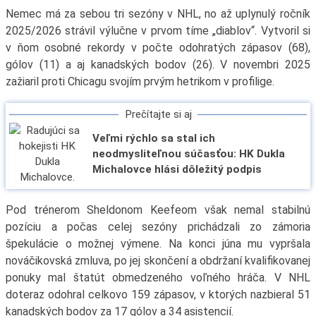
Nemec má za sebou tri sezóny v NHL, no až uplynulý ročník
2025/2026 strávil výlučne v prvom tíme „diablov“. Vytvoril si
v ňom osobné rekordy v počte odohratých zápasov (68),
gólov (11) a aj kanadských bodov (26). V novembri 2025
zažiaril proti Chicagu svojím prvým hetrikom v profilige.
Prečítajte si aj
Veľmi rýchlo sa stal ich
neodmysliteľnou súčasťou: HK Dukla
Michalovce hlási dôležitý podpis
Pod trénerom Sheldonom Keefeom však nemal stabilnú
pozíciu a počas celej sezóny prichádzali zo zámoria
špekulácie o možnej výmene. Na konci júna mu vypršala
nováčikovská zmluva, po jej skončení a obdržaní kvalifikovanej
ponuky mal štatút obmedzeného voľného hráča. V NHL
doteraz odohral celkovo 159 zápasov, v ktorých nazbieral 51
kanadských bodov za 17 gólov a 34 asistencií.