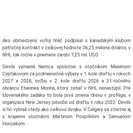
Ako obmedzený voľný hráč podpísal s kanadským klubom
päťročný kontrakt v celkovej hodnote 36,25 milióna dolárov, v
NHL tak ročne v priemere zarobí 7,25 mil. USD.
Devils vymenili Nemca spoločne s útočníkom Maximom
Cypľakovom za podmienečné výbery v 1. kole draftu v rokoch
2027 a 2028, voľbu v 2. kole draftu 2026 a 21-ročného
obrancu Etiennea Morina, ktorý zatiaľ v NHL nenastúpil. Pre
slovenského zadáka to bola prvá zmena dresu v profilige, v
organizácii New Jersey pôsobil od draftu v roku 2022. Devils
si ho vybrali vtedy ako celkovú dvojku. V Calgary sa stretne aj
s krajanmi útočníkmi Martinom Pospíšilom a Samuelom
Honzekom.