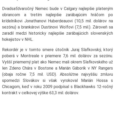
Dvadsaťdvaročný Nemec bude v Calgary najlepšie plateným
obrancom a tretím najlepšie zarábajúcim hráčom po
krídelníkovi Jonathanovi Huberdeauovi (10,5 mil. dolárov na
sezónu) a brankárovi Dustinovi Wolfovi (7,5 mil.). Zároveň sa
zaradil medzi historicky najlepšie zarábajúcich slovenských
hokejistov v NHL.
Rekordér je v tomto smere útočník Juraj Slafkovský, ktorý
poberá v Montreale v priemere 7,6 mil. dolárov za sezónu.
Vyšší priemerný plat ako Nemec mali okrem Slafkovského už
len Zdeno Chára v Bostone a Marián Gáborík v NY Rangers
(obaja ročne 7,5 mil. USD). Absolútne najvyššiu zmluvu
spomedzi Slovákov si však vyrokoval Marián Hossa s
Chicagom, keď v roku 2009 podpísal s Blackhawks 12-ročný
kontrakt v celkovej výške 63,3 mil. dolárov.