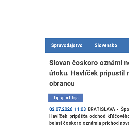
Spravodajstvo
Slovensko
Slovan čoskoro oznámi no
útoku. Havlíček pripusti
obrancu
Tipsport liga
02.07.2026 11:03
BRATISLAVA - Špo
Havlíček pripúšťa odchod kľúčovéh
belasí čoskoro oznámia príchod novej