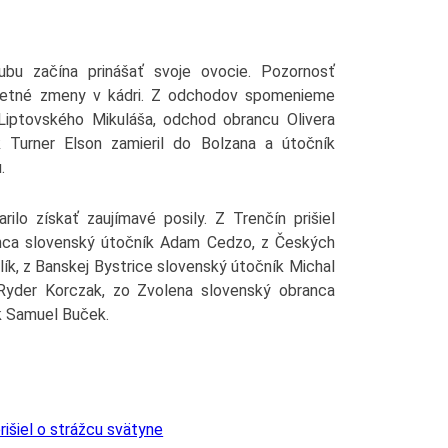
bu začína prinášať svoje ovocie. Pozornosť
 letné zmeny v kádri. Z odchodov spomenieme
iptovského Mikuláša, odchod obrancu Olivera
 Turner Elson zamieril do Bolzana a útočník
.
ilo získať zaujímavé posily. Z Trenčín prišiel
řinca slovenský útočník Adam Cedzo, z Českých
ík, z Banskej Bystrice slovenský útočník Michal
 Ryder Korczak, zo Zvolena slovenský obranca
k Samuel Buček.
išiel o strážcu svätyne