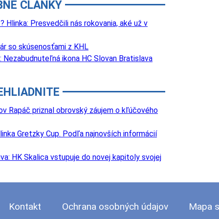
BNÉ ČLÁNKY
 Hlinka: Presvedčili nás rokovania, aké už v
onár so skúsenosťami z KHL
: Nezabudnuteľná ikona HC Slovan Bratislava
EHLIADNITE
ov Rapáč priznal obrovský záujem o kľúčového
inka Gretzky Cup. Podľa najnovších informácií
va: HK Skalica vstupuje do novej kapitoly svojej
Kontakt
Ochrana osobných údajov
Mapa s