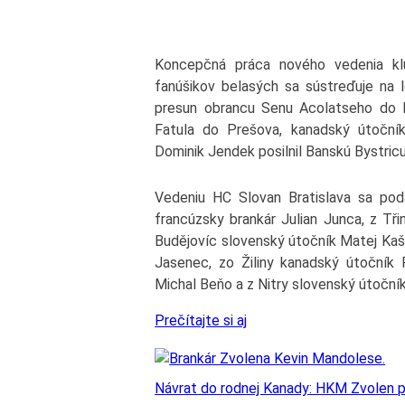
Koncepčná práca nového vedenia klu
fanúšikov belasých sa sústreďuje na
presun obrancu Senu Acolatseho do L
Fatula do Prešova, kanadský útočník
Dominik Jendek posilnil Banskú Bystricu
Vedeniu HC Slovan Bratislava sa podar
francúzsky brankár Julian Junca, z T
Budějovíc slovenský útočník Matej Kašl
Jasenec, zo Žiliny kanadský útočník
Michal Beňo a z Nitry slovenský útoční
Prečítajte si aj
Návrat do rodnej Kanady: HKM Zvolen pr