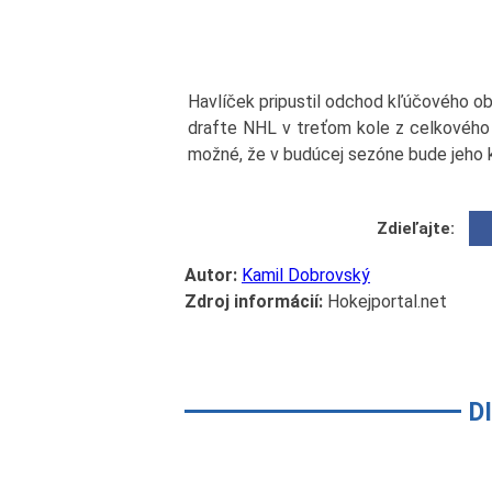
Havlíček pripustil odchod kľúčového o
drafte NHL v treťom kole z celkového 
možné, že v budúcej sezóne bude jeho k
Zdieľajte:
Autor:
Kamil Dobrovský
Zdroj informácií:
Hokejportal.net
D