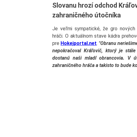
Slovanu hrozí odchod Kráľo
zahraničného útočníka
Je veľmi sympatické, že gro nových p
hráči. O aktuálnom stave kádra prehov
pre
Hokejportal.net
.
"
Obranu neriešime,
nepokračoval Kráľovič, ktorý je stál
dostanú naši mladí obrancovia. V ú
zahraničného hráča a takisto to bude k