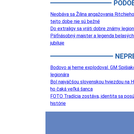
PODO
Neobáva sa Žilina angažovania Ritchieho?
tejto dobe nie sú bežné
Do extraligy sa vráti dobre známy legi
Päťnásobný majster a legenda belasých
jubiluje
NEPR
Bodovo aj herne explodoval. GM Spišiak
legionára
Bol najväčšou slovenskou hviezdou na Hl
ho čaká veľká šanca
FOTO Tradícia zostáva, identita sa posú
histórie