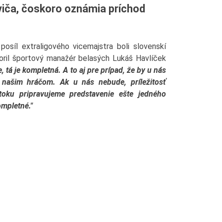
viča, čoskoro oznámia príchod
osíl extraligového vicemajstra boli slovenskí
oril športový manažér belasých Lukáš Havlíček
 tá je kompletná. A to aj pre prípad, že by u nás
e našim hráčom. Ak u nás nebude, príležitosť
toku pripravujeme predstavenie ešte jedného
ompletné."