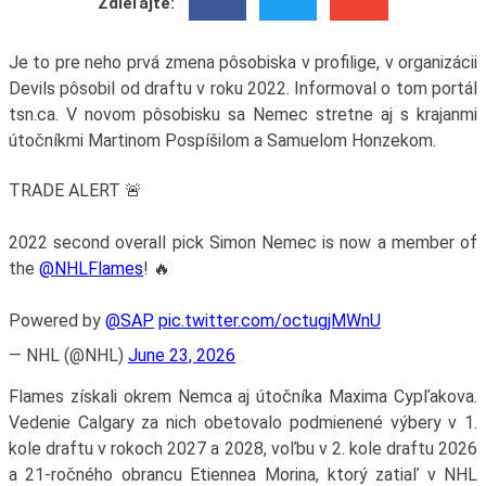
Zdieľajte:
Je to pre neho prvá zmena pôsobiska v profilige, v organizácii
Devils pôsobil od draftu v roku 2022. Informoval o tom portál
tsn.ca. V novom pôsobisku sa Nemec stretne aj s krajanmi
útočníkmi Martinom Pospíšilom a Samuelom Honzekom.
TRADE ALERT 🚨
2022 second overall pick Simon Nemec is now a member of
the
@NHLFlames
! 🔥
Powered by
@SAP
pic.twitter.com/octugjMWnU
— NHL (@NHL)
June 23, 2026
Flames získali okrem Nemca aj útočníka Maxima Cypľakova.
Vedenie Calgary za nich obetovalo podmienené výbery v 1.
kole draftu v rokoch 2027 a 2028, voľbu v 2. kole draftu 2026
a 21-ročného obrancu Etiennea Morina, ktorý zatiaľ v NHL