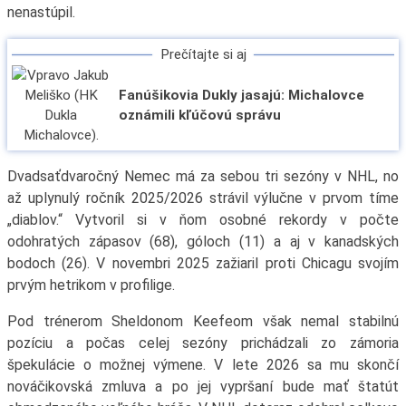
nenastúpil.
Prečítajte si aj
Fanúšikovia Dukly jasajú: Michalovce
oznámili kľúčovú správu
Dvadsaťdvaročný Nemec má za sebou tri sezóny v NHL, no
až uplynulý ročník 2025/2026 strávil výlučne v prvom tíme
„diablov.“ Vytvoril si v ňom osobné rekordy v počte
odohratých zápasov (68), góloch (11) a aj v kanadských
bodoch (26). V novembri 2025 zažiaril proti Chicagu svojím
prvým hetrikom v profilige.
Pod trénerom Sheldonom Keefeom však nemal stabilnú
pozíciu a počas celej sezóny prichádzali zo zámoria
špekulácie o možnej výmene. V lete 2026 sa mu skončí
nováčikovská zmluva a po jej vypršaní bude mať štatút