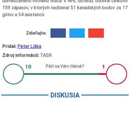
obmedzeného voľného hráča. V NHL doteraz odohral celkovo
159 zápasov, v ktorých nazbieral 51 kanadských bodov za 17
gólov a 34 asistencií.
Zdieľajte:
Pridal:
Peter Líška
Zdroj informácií:
TASR
DISKUSIA