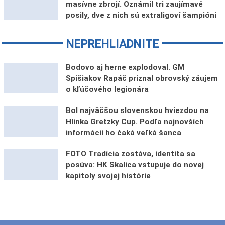
masívne zbrojí. Oznámil tri zaujímavé
posily, dve z nich sú extraligoví šampióni
NEPREHLIADNITE
Bodovo aj herne explodoval. GM
Spišiakov Rapáč priznal obrovský záujem
o kľúčového legionára
Bol najväčšou slovenskou hviezdou na
Hlinka Gretzky Cup. Podľa najnovších
informácií ho čaká veľká šanca
FOTO Tradícia zostáva, identita sa
posúva: HK Skalica vstupuje do novej
kapitoly svojej histórie