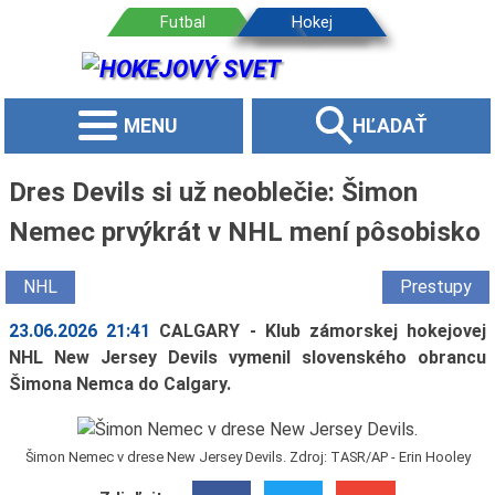
MENU
HĽADAŤ
Dres Devils si už neoblečie: Šimon
Nemec prvýkrát v NHL mení pôsobisko
NHL
Prestupy
23.06.2026 21:41
CALGARY - Klub zámorskej hokejovej
NHL New Jersey Devils vymenil slovenského obrancu
Šimona Nemca do Calgary.
Šimon Nemec v drese New Jersey Devils. Zdroj: TASR/AP - Erin Hooley