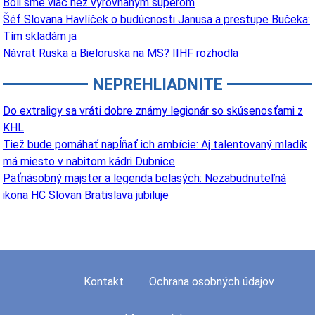
Boli sme viac než vyrovnaným súperom
Šéf Slovana Havlíček o budúcnosti Janusa a prestupe Bučeka:
Tím skladám ja
Návrat Ruska a Bieloruska na MS? IIHF rozhodla
NEPREHLIADNITE
Do extraligy sa vráti dobre známy legionár so skúsenosťami z
KHL
Tiež bude pomáhať napĺňať ich ambície: Aj talentovaný mladík
má miesto v nabitom kádri Dubnice
Päťnásobný majster a legenda belasých: Nezabudnuteľná
ikona HC Slovan Bratislava jubiluje
Kontakt
Ochrana osobných údajov