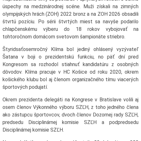
úspechy na medzinárodnej scéne. Muži získali na zimných
olympijských hrách (ZOH) 2022 bronz a na ZOH 2026 obsadili
štvrtú pozíciu. Po sérii štvrtých miest sa navyše podarilo
chlapčenskému výberu do 18 rokov vybojovať na
tohtoročnom domácom svetovom šampionáte striebro.
Štyridsaťosemročný Klíma bol jediný ohlásený vyzývateľ
Šatana v boji o prezidentskú funkciu, no päť dní pred
Kongresom sa rozhodol stiahnuť kandidatúru z osobných
dôvodov. Klíma pracuje v HC Košice od roku 2020, okrem
košického klubu bol aj členom organizačného tímu viacerých
športových podujatí.
Okrem prezidenta delegáti na Kongrese v Bratislave volili aj
osem členov Výkonného výboru SZĽH, z toho jedného člena
ako zástupcu športovcov, dvoch členov Dozornej rady SZĽH,
predsedu Disciplinárnej komisie SZĽH a podpredsedu
Disciplinárnej komisie SZĽH.