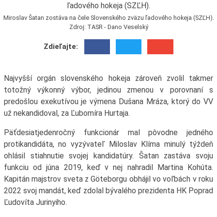
Miroslav Šatan zostáva na čele Slovenského zväzu ľadového hokeja (SZĽH).
Zdroj: TASR - Dano Veselský
Zdieľajte:
Najvyšší orgán slovenského hokeja zároveň zvolil takmer
totožný výkonný výbor, jedinou zmenou v porovnaní s
predošlou exekutívou je výmena Dušana Mráza, ktorý do VV
už nekandidoval, za Ľubomíra Hurtaja.
Päťdesiatjedenročný funkcionár mal pôvodne jedného
protikandidáta, no vyzývateľ Miloslav Klíma minulý týždeň
ohlásil stiahnutie svojej kandidatúry. Šatan zastáva svoju
funkciu od júna 2019, keď v nej nahradil Martina Kohúta.
Kapitán majstrov sveta z Göteborgu obhájil vo voľbách v roku
2022 svoj mandát, keď zdolal bývalého prezidenta HK Poprad
Ľudovíta Jurinyiho.