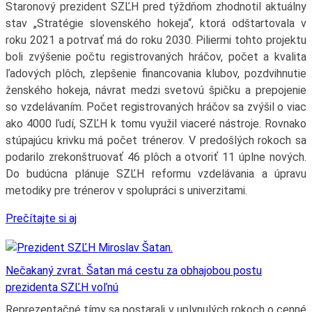
Staronový prezident SZĽH pred týždňom zhodnotil aktuálny
stav „Stratégie slovenského hokeja“, ktorá odštartovala v
roku 2021 a potrvať má do roku 2030. Piliermi tohto projektu
boli zvýšenie počtu registrovaných hráčov, počet a kvalita
ľadových plôch, zlepšenie financovania klubov, pozdvihnutie
ženského hokeja, návrat medzi svetovú špičku a prepojenie
so vzdelávaním. Počet registrovaných hráčov sa zvýšil o viac
ako 4000 ľudí, SZĽH k tomu využil viaceré nástroje. Rovnako
stúpajúcu krivku má počet trénerov. V predošlých rokoch sa
podarilo zrekonštruovať 46 plôch a otvoriť 11 úplne nových.
Do budúcna plánuje SZĽH reformu vzdelávania a úpravu
metodiky pre trénerov v spolupráci s univerzitami.
Prečítajte si aj
Nečakaný zvrat. Šatan má cestu za obhajobou postu
prezidenta SZĽH voľnú
Reprezentačné tímy sa postarali v uplynulých rokoch o cenné