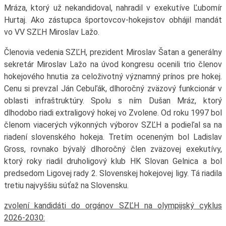
Mráza, ktorý už nekandidoval, nahradil v exekutíve Ľubomír
Hurtaj. Ako zástupca športovcov-hokejistov obhájil mandát
vo VV SZĽH Miroslav Lažo.
Členovia vedenia SZĽH, prezident Miroslav Šatan a generálny
sekretár Miroslav Lažo na úvod kongresu ocenili trio členov
hokejového hnutia za celoživotný významný prínos pre hokej.
Cenu si prevzal Ján Cebuľák, dlhoročný zväzový funkcionár v
oblasti infraštruktúry. Spolu s ním Dušan Mráz, ktorý
dlhodobo riadi extraligový hokej vo Zvolene. Od roku 1997 bol
členom viacerých výkonných výborov SZĽH a podieľal sa na
riadení slovenského hokeja. Tretím oceneným bol Ladislav
Gross, rovnako bývalý dlhoročný člen zväzovej exekutívy,
ktorý roky riadil druholigový klub HK Slovan Gelnica a bol
predsedom Ligovej rady 2. Slovenskej hokejovej ligy. Tá riadila
tretiu najvyššiu súťaž na Slovensku.
zvolení kandidáti do orgánov SZĽH na olympijský cyklus
2026-2030: