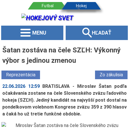
MENU
HĽADAŤ
Šatan zostáva na čele SZĽH: Výkonný
výbor s jedinou zmenou
Reprezentácia
Zo zákulisia
22.06.2026 12:59
BRATISLAVA - Miroslav Šatan podľa
očakávania zostane na čele Slovenského zväzu ľadového
hokeja (SZĽH). Jediný kandidát na najvyšší post dostal na
pondelkovom volebnom Kongrese zväzu 359 z 390 hlasov
a čaká ho už tretie funkčné obdobie.