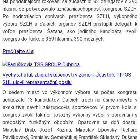
Na pondelňajšom rokovaní sa zúčastnilo 92 delegátov s 390
hlasmi, čo potvrdzovalo uznášaniaschopnosť kongresu SZĽH.
Po hodnotiacich správach prezidenta SZĽH, výkonného
výboru SZĽH a ďalších orgánov SZĽH pristúpili delegáti k
voľbe prezidenta. Šatana, ako jediného kandidáta, zvolil
kongres do funkcie 359 hlasmi z 390 možných.
Prečítajte si aj
Vychytal titul, zbieral skúsenosti v zámorí: Účastník TIPOS
SHL ulovil reprezentačnú posilu
O sedem miest vo výkonnom výbore sa počas kongresu
uchádzalo 13 kandidátov. Ďalších troch na ôsme miesto v
exekutíve navrhli zástupcovia športovcov. V prvom kole si
kongres zvolil takmer totožný výkonný výbor v porovnaní s
predošlým funkčným obdobím. Opätovne sa doň dostali
Miroslav Dráb, Jozef Kužma, Miroslav Lipovský, Richard
Pavlikovský, Branislav Semančík aj František Skladaný. Dušana