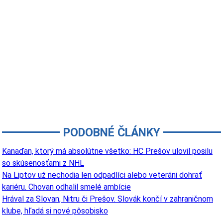
PODOBNÉ ČLÁNKY
Kanaďan, ktorý má absolútne všetko: HC Prešov ulovil posilu
so skúsenosťami z NHL
Na Liptov už nechodia len odpadlíci alebo veteráni dohrať
kariéru. Chovan odhalil smelé ambície
Hrával za Slovan, Nitru či Prešov. Slovák končí v zahraničnom
klube, hľadá si nové pôsobisko