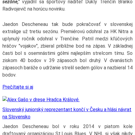
sezóne,"
vyjadril sa športový riaditeľ Dukly Trenčín Branko
Radivojevič na horúcu novinku.
Jaedon Descheneau tak bude pokračovať v slovenskej
extralige už tretiu sezónu. Premiérovú odohral za HK Nitra a
uplynulý ročník odohral v Trenčíne. Patril medzi kľúčových
hráčov "vojakov", zbieral približne bod na zápas. V základnej
časti bol s osemnástimi gólmi najlepším strelcom tímu. So
ziskom 40 bodov v 39 zápasoch bol druhý. V dvanástich
zápasoch baráže o udržanie strelil sedem gólov a nazbieral 14
bodov.
Prečítajte si aj
Slovenský juniorský reprezentant končí v Česku a hlási návrat
na Slovensko
Jaedon Descheneau bol v roku 2014 v piatom kole
draftovaný organizáciou St.Louis Blues. V NHL si však nikdy