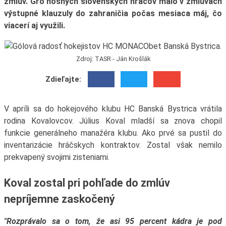
zmlúv. Gro nosných slovenských hráčov malo v zmluvách
výstupné klauzuly do zahraničia počas mesiaca máj, čo
viacerí aj využili.
Zdroj: TASR - Ján Krošlák
Zdieľajte:
V apríli sa do hokejového klubu HC Banská Bystrica vrátila
rodina Kovalovcov. Július Koval mladší sa znova chopil
funkcie generálneho manažéra klubu. Ako prvé sa pustil do
inventarizácie hráčskych kontraktov. Zostal však nemilo
prekvapený svojimi zisteniami.
Koval zostal pri pohľade do zmlúv
nepríjemne zaskočený
"Rozprávalo sa o tom, že asi 95 percent kádra je pod