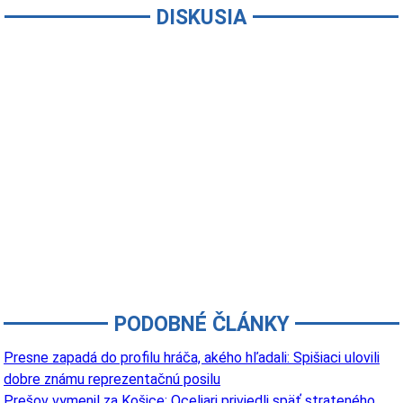
DISKUSIA
PODOBNÉ ČLÁNKY
Presne zapadá do profilu hráča, akého hľadali: Spišiaci ulovili
dobre známu reprezentačnú posilu
Prešov vymenil za Košice: Oceliari priviedli späť strateného