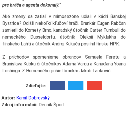
pre hráča a agenta dokonalý.“
Aké zmeny sa zatiaľ v mimosezóne udiali v kádri Banskej
Bystrice? Odišli niekoľkí kľúčoví hráči. Brankár Eugen Rabčan
zamieril do Komety Brno, kanadský útočník Carter Turnbull do
nemeckého Dusseldorfu, útočník Oleksii Myklukha do
fínskeho Lahti a útočník Andrej Kukuča posilnil fínske HPK.
Z príchodov spomenieme obrancov Samuela Feretu a
Branislava Kubku či útočníkov Adama Vargu a Kanaďana Yoana
Loshinga. Z Humenného prišiel brankár Jakub Lackovič.
Zdieľajte:
Autor:
Kamil Dobrovský
Zdroj informácií:
Denník Šport