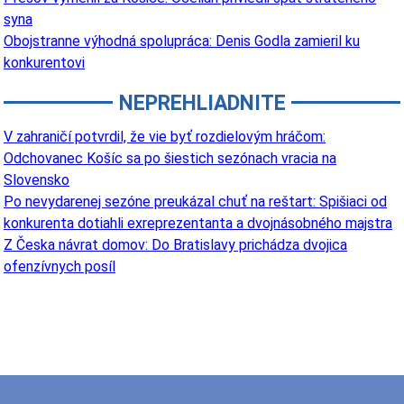
syna
Obojstranne výhodná spolupráca: Denis Godla zamieril ku
konkurentovi
NEPREHLIADNITE
V zahraničí potvrdil, že vie byť rozdielovým hráčom:
Odchovanec Košíc sa po šiestich sezónach vracia na
Slovensko
Po nevydarenej sezóne preukázal chuť na reštart: Spišiaci od
konkurenta dotiahli exreprezentanta a dvojnásobného majstra
Z Česka návrat domov: Do Bratislavy prichádza dvojica
ofenzívnych posíl