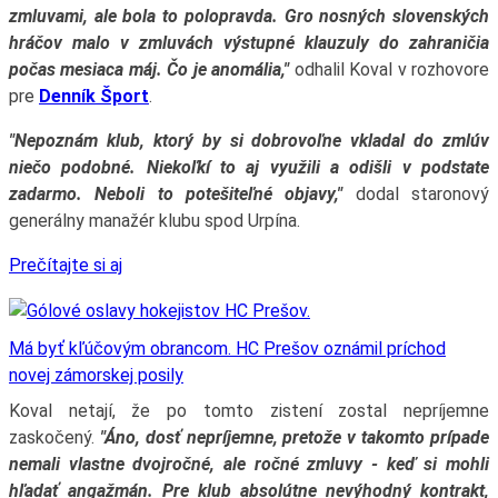
zmluvami, ale bola to polopravda. Gro nosných slovenských
hráčov malo v zmluvách výstupné klauzuly do zahraničia
počas mesiaca máj. Čo je anomália,"
odhalil Koval v rozhovore
pre
Denník Šport
.
"Nepoznám klub, ktorý by si dobrovoľne vkladal do zmlúv
niečo podobné. Niekoľkí to aj využili a odišli v podstate
zadarmo. Neboli to potešiteľné objavy,"
dodal staronový
generálny manažér klubu spod Urpína.
Prečítajte si aj
Má byť kľúčovým obrancom. HC Prešov oznámil príchod
novej zámorskej posily
Koval netají, že po tomto zistení zostal nepríjemne
zaskočený.
"Áno, dosť nepríjemne, pretože v takomto prípade
nemali vlastne dvojročné, ale ročné zmluvy - keď si mohli
hľadať angažmán. Pre klub absolútne nevýhodný kontrakt,