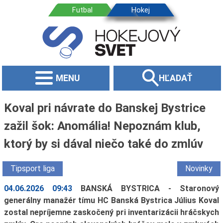
MENU
HĽADAŤ
Koval pri návrate do Banskej Bystrice
zažil šok: Anomália! Nepoznám klub,
ktorý by si dával niečo také do zmlúv
Tipsport liga
Novinky
04.06.2026 09:43
BANSKÁ BYSTRICA - Staronový
generálny manažér tímu HC Banská Bystrica Július Koval
zostal nepríjemne zaskočený pri inventarizácii hráčskych