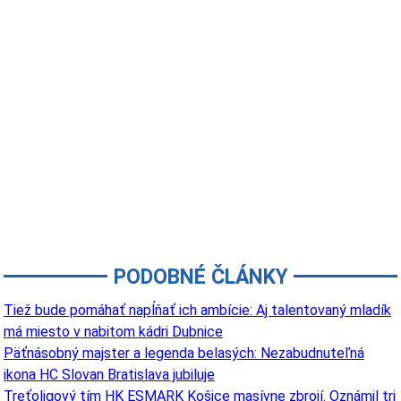
PODOBNÉ ČLÁNKY
Tiež bude pomáhať napĺňať ich ambície: Aj talentovaný mladík
má miesto v nabitom kádri Dubnice
Päťnásobný majster a legenda belasých: Nezabudnuteľná
ikona HC Slovan Bratislava jubiluje
Treťoligový tím HK ESMARK Košice masívne zbrojí. Oznámil tri