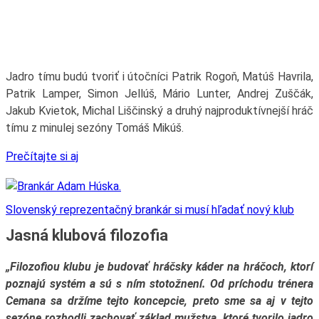
Jadro tímu budú tvoriť i útočníci Patrik Rogoň, Matúš Havrila,
Patrik Lamper, Simon Jellúš, Mário Lunter, Andrej Zuščák,
Jakub Kvietok, Michal Liščinský a druhý najproduktívnejší hráč
tímu z minulej sezóny Tomáš Mikúš.
Prečítajte si aj
Slovenský reprezentačný brankár si musí hľadať nový klub
Jasná klubová filozofia
„Filozofiou klubu je budovať hráčsky káder na hráčoch, ktorí
poznajú systém a sú s ním stotožnení. Od príchodu trénera
Cemana sa držíme tejto koncepcie, preto sme sa aj v tejto
sezóne rozhodli zachovať základ mužstva, ktoré tvorilo jadro