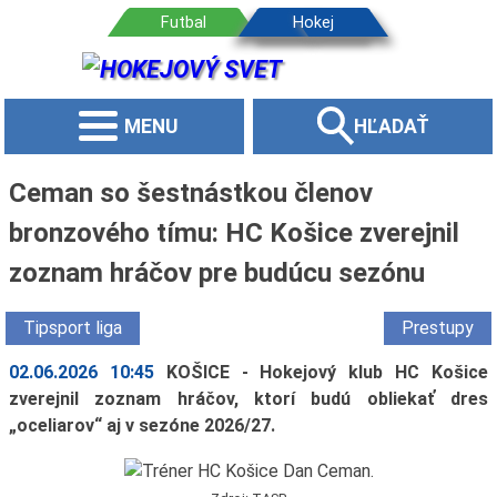
MENU
HĽADAŤ
Ceman so šestnástkou členov
bronzového tímu: HC Košice zverejnil
zoznam hráčov pre budúcu sezónu
Tipsport liga
Prestupy
02.06.2026 10:45
KOŠICE - Hokejový klub HC Košice
zverejnil zoznam hráčov, ktorí budú obliekať dres
„oceliarov“ aj v sezóne 2026/27.