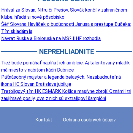
Hrával za Slovan, Nitru či Prešov. Slovák končí v zahraničnom
klube, hľadá si nové pôsobisko
Šéf Slovana Havlíček o budúcnosti Janusa a prestupe Bučeka:
Tím skladám ja
Návrat Ruska a Bieloruska na MS? IIHF rozhodla
NEPREHLIADNITE
Tiež bude pomáhať napĺňať ich ambície: Aj talentovaný mladík
má miesto v nabitom kádri Dubnice
Päťnásobný majster a legenda belasých: Nezabudnuteľná
ikona HC Slovan Bratislava jubiluje
Treťoligový tím HK ESMARK Košice masívne zbrojí. Oznámil tri
zaujímavé posily, dve z nich sú extraligoví šampióni
Kontakt
Ochrana osobných údajov