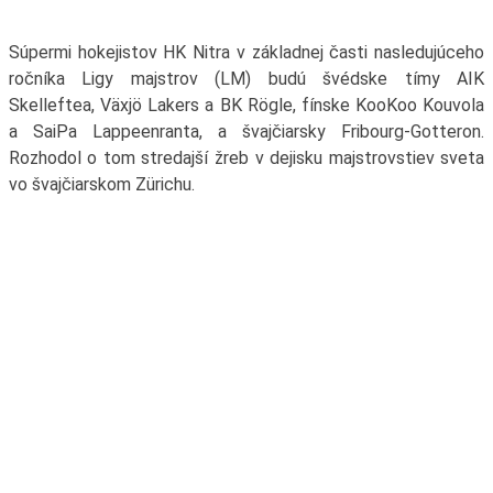
Súpermi hokejistov HK Nitra v základnej časti nasledujúceho
ročníka Ligy majstrov (LM) budú švédske tímy AIK
Skelleftea, Växjö Lakers a BK Rögle, fínske KooKoo Kouvola
a SaiPa Lappeenranta, a švajčiarsky Fribourg-Gotteron.
Rozhodol o tom stredajší žreb v dejisku majstrovstiev sveta
vo švajčiarskom Zürichu.