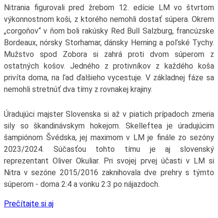
Nitrania figurovali pred žrebom 12. edície LM vo štvrtom
výkonnostnom koši, z ktorého nemohli dostať súpera. Okrem
„corgoňov“ v ňom boli rakúsky Red Bull Salzburg, francúzske
Bordeaux, nórsky Storhamar, dánsky Herning a poľské Tychy.
Mužstvo spod Zobora si zahrá proti dvom súperom z
ostatných košov. Jedného z protivníkov z každého koša
privíta doma, na ľad ďalšieho vycestuje. V základnej fáze sa
nemohli stretnúť dva tímy z rovnakej krajiny.
Úradujúci majster Slovenska si až v piatich prípadoch zmeria
sily so škandinávskym hokejom. Skelleftea je úradujúcim
šampiónom Švédska, jej maximom v LM je finále zo sezóny
2023/2024. Súčasťou tohto tímu je aj slovenský
reprezentant Oliver Okuliar. Pri svojej prvej účasti v LM si
Nitra v sezóne 2015/2016 zaknihovala dve prehry s týmto
súperom - doma 2:4 a vonku 2:3 po nájazdoch.
Prečítajte si aj