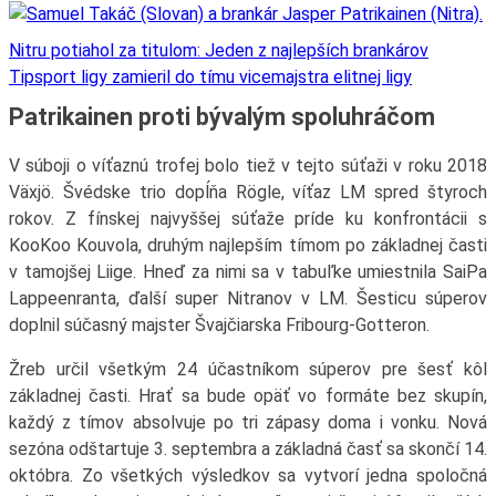
Nitru potiahol za titulom: Jeden z najlepších brankárov
Tipsport ligy zamieril do tímu vicemajstra elitnej ligy
Patrikainen proti bývalým spoluhráčom
V súboji o víťaznú trofej bolo tiež v tejto súťaži v roku 2018
Växjö. Švédske trio dopĺňa Rögle, víťaz LM spred štyroch
rokov. Z fínskej najvyššej súťaže príde ku konfrontácii s
KooKoo Kouvola, druhým najlepším tímom po základnej časti
v tamojšej Liige. Hneď za nimi sa v tabuľke umiestnila SaiPa
Lappeenranta, ďalší super Nitranov v LM. Šesticu súperov
doplnil súčasný majster Švajčiarska Fribourg-Gotteron.
Žreb určil všetkým 24 účastníkom súperov pre šesť kôl
základnej časti. Hrať sa bude opäť vo formáte bez skupín,
každý z tímov absolvuje po tri zápasy doma i vonku. Nová
sezóna odštartuje 3. septembra a základná časť sa skončí 14.
októbra. Zo všetkých výsledkov sa vytvorí jedna spoločná