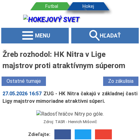
MENU
HĽADAŤ
Žreb rozhodol: HK Nitra v Lige
majstrov proti atraktívnym súperom
Ostatné turnaje
Zo zákulisia
27.05.2026 16:57
ZUG - HK Nitra čakajú v základnej časti
Ligy majstrov mimoriadne atraktívni súperi.
Zdroj: TASR - Henrich Mišovič
Zdieľajte: