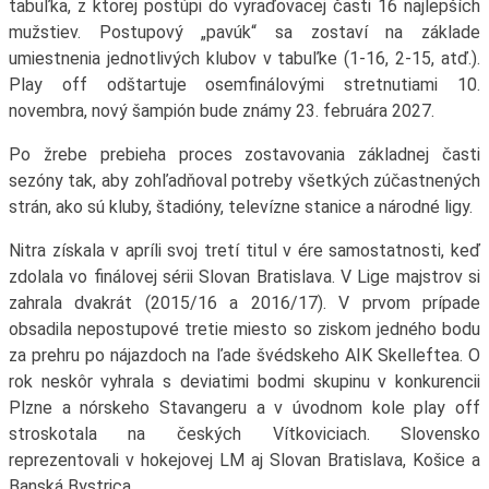
tabuľka, z ktorej postúpi do vyraďovacej časti 16 najlepších
mužstiev. Postupový „pavúk“ sa zostaví na základe
umiestnenia jednotlivých klubov v tabuľke (1-16, 2-15, atď.).
Play off odštartuje osemfinálovými stretnutiami 10.
novembra, nový šampión bude známy 23. februára 2027.
Po žrebe prebieha proces zostavovania základnej časti
sezóny tak, aby zohľadňoval potreby všetkých zúčastnených
strán, ako sú kluby, štadióny, televízne stanice a národné ligy.
Nitra získala v apríli svoj tretí titul v ére samostatnosti, keď
zdolala vo finálovej sérii Slovan Bratislava. V Lige majstrov si
zahrala dvakrát (2015/16 a 2016/17). V prvom prípade
obsadila nepostupové tretie miesto so ziskom jedného bodu
za prehru po nájazdoch na ľade švédskeho AIK Skelleftea. O
rok neskôr vyhrala s deviatimi bodmi skupinu v konkurencii
Plzne a nórskeho Stavangeru a v úvodnom kole play off
stroskotala na českých Vítkoviciach. Slovensko
reprezentovali v hokejovej LM aj Slovan Bratislava, Košice a
Banská Bystrica.