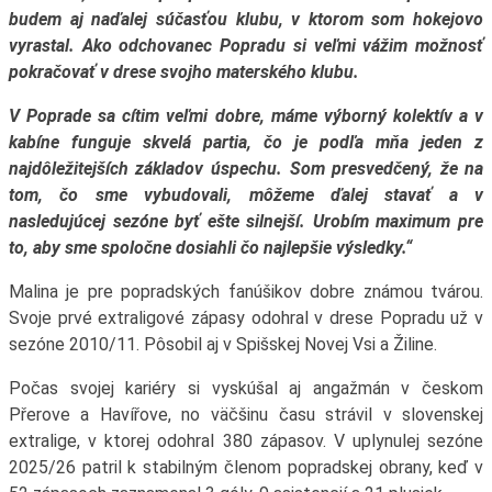
budem aj naďalej súčasťou klubu, v ktorom som hokejovo
vyrastal. Ako odchovanec Popradu si veľmi vážim možnosť
pokračovať v drese svojho materského klubu.
V Poprade sa cítim veľmi dobre, máme výborný kolektív a v
kabíne funguje skvelá partia, čo je podľa mňa jeden z
najdôležitejších základov úspechu. Som presvedčený, že na
tom, čo sme vybudovali, môžeme ďalej stavať a v
nasledujúcej sezóne byť ešte silnejší. Urobím maximum pre
to, aby sme spoločne dosiahli čo najlepšie výsledky.“
Malina je pre popradských fanúšikov dobre známou tvárou.
Svoje prvé extraligové zápasy odohral v drese Popradu už v
sezóne 2010/11. Pôsobil aj v Spišskej Novej Vsi a Žiline.
Počas svojej kariéry si vyskúšal aj angažmán v českom
Přerove a Havířove, no väčšinu času strávil v slovenskej
extralige, v ktorej odohral 380 zápasov. V uplynulej sezóne
2025/26 patril k stabilným členom popradskej obrany, keď v