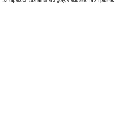
52 zápasoch zaznamenal 3 góly, 9 asistencií a 21 plusiek.