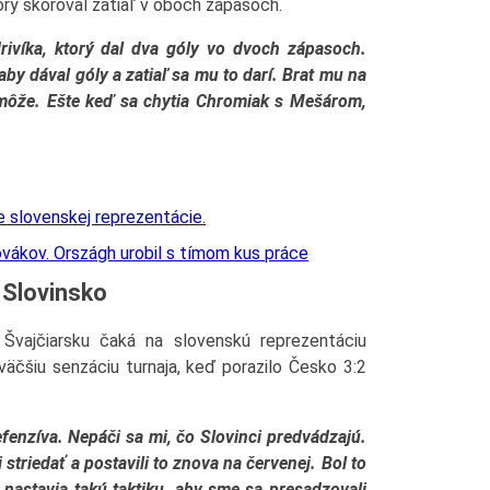
torý skóroval zatiaľ v oboch zápasoch.
ivíka, ktorý dal dva góly vo dvoch zápasoch.
 aby dával góly a zatiaľ sa mu to darí. Brat mu na
omôže. Ešte keď sa chytia Chromiak s Mešárom,
ovákov. Országh urobil s tímom kus práce
 Slovinsko
vajčiarsku čaká na slovenskú reprezentáciu
jväčšiu senzáciu turnaja, keď porazilo Česko 3:2
fenzíva. Nepáči sa mi, čo Slovinci predvádzajú.
i striedať a postavili to znova na červenej. Bol to
i nastavia takú taktiku, aby sme sa presadzovali