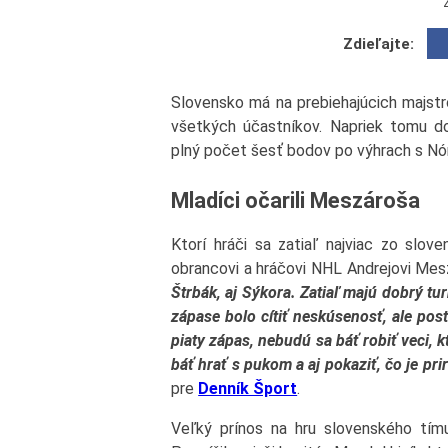
Zdieľajte:
Slovensko má na prebiehajúcich majstr
všetkých účastníkov. Napriek tomu d
plný počet šesť bodov po výhrach s Nór
Mladíci očarili Meszároša
Ktorí hráči sa zatiaľ najviac zo slo
obrancovi a hráčovi NHL Andrejovi Me
Štrbák, aj Sýkora. Zatiaľ majú dobrý tu
zápase bolo cítiť neskúsenosť, ale pos
piaty zápas, nebudú sa báť robiť veci,
báť hrať s pukom a aj pokaziť, čo je pri
pre
Denník Šport
.
Veľký prínos na hru slovenského tímu