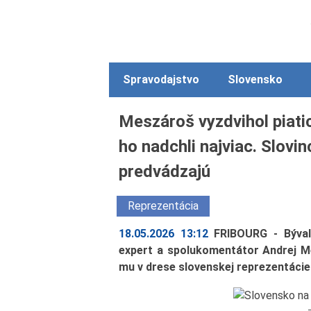
Spravodajstvo
Slovensko
Meszároš vyzdvihol piati
ho nadchli najviac. Slovin
predvádzajú
Reprezentácia
18.05.2026 13:12
FRIBOURG - Býval
expert a spolukomentátor Andrej Me
mu v drese slovenskej reprezentácie 