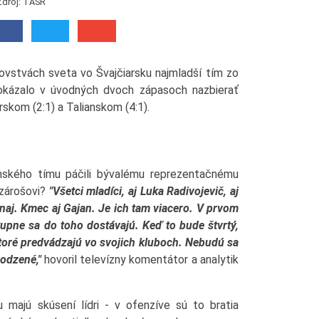
Zdroj: TASR
ovstvách sveta vo Švajčiarsku najmladší tím zo
okázalo v úvodných dvoch zápasoch nazbierať
skom (2:1) a Talianskom (4:1).
venského tímu páčili bývalému reprezentačnému
szárošovi?
"Všetci mladíci, aj Luka Radivojevič, aj
rnaj. Kmec aj Gajan. Je ich tam viacero. V prvom
tupne sa do toho dostávajú. Keď to bude štvrtý,
 ktoré predvádzajú vo svojich kluboch. Nebudú sa
rodzené,"
hovoril televízny komentátor a analytik
 majú skúsení lídri - v ofenzíve sú to bratia