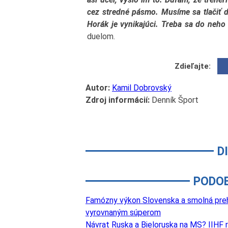
cez stredné pásmo. Musíme sa tlačiť do
Horák je vynikajúci. Treba sa do neho t
duelom.
Zdieľajte:
Autor:
Kamil Dobrovský
Zdroj informácií:
Denník Šport
D
PODO
Famózny výkon Slovenska a smolná prehr
vyrovnaným súperom
Návrat Ruska a Bieloruska na MS? IIHF 