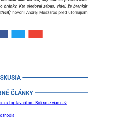
 bránky. Kto sledoval zápas, videl, že brankár
lačiť,"
hovoril Andrej Meszároš pred utorňajším
ISKUSIA
BNÉ ČLÁNKY
a s topfavoritom: Boli sme viac než
rozhodla