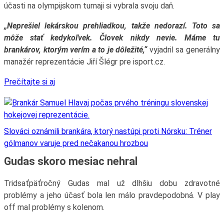
účasti na olympijskom turnaji si vybrala svoju daň.
„Neprešiel lekárskou prehliadkou, takže nedorazí. Toto sa
môže stať kedykoľvek. Človek nikdy nevie. Máme tu
brankárov, ktorým verím a to je dôležité,“
vyjadril sa generálny
manažér reprezentácie Jiří Šlégr pre isport.cz.
Prečítajte si aj
Slováci oznámili brankára, ktorý nastúpi proti Nórsku: Tréner
gólmanov varuje pred nečakanou hrozbou
Gudas skoro mesiac nehral
Tridsaťpäťročný Gudas mal už dlhšiu dobu zdravotné
problémy a jeho účasť bola len málo pravdepodobná. V play
off mal problémy s kolenom.