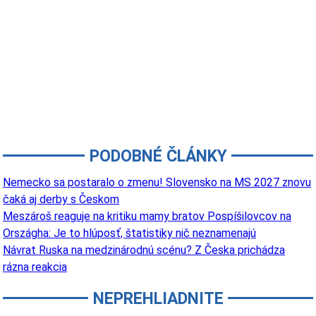
PODOBNÉ ČLÁNKY
Nemecko sa postaralo o zmenu! Slovensko na MS 2027 znovu
čaká aj derby s Českom
Meszároš reaguje na kritiku mamy bratov Pospíšilovcov na
Országha: Je to hlúposť, štatistiky nič neznamenajú
Návrat Ruska na medzinárodnú scénu? Z Česka prichádza
rázna reakcia
NEPREHLIADNITE