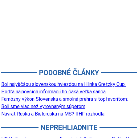
PODOBNÉ ČLÁNKY
Bol najväčšou slovenskou hviezdou na Hlinka Gretzky Cup.
Podľa najnovších informácií ho čaká veľká šanca
Famózny výkon Slovenska a smolná prehra s topfavoritom:
Boli sme viac než vyrovnaným súperom
Návrat Ruska a Bieloruska na MS? IIHF rozhodla
NEPREHLIADNITE