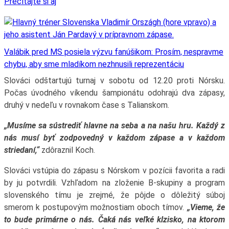
Prečítajte si aj
Valábik pred MS posiela výzvu fanúšikom: Prosím, nespravme
chybu, aby sme mladíkom nezhnusili reprezentáciu
Slováci odštartujú turnaj v sobotu od 12.20 proti Nórsku.
Počas úvodného víkendu šampionátu odohrajú dva zápasy,
druhý v nedeľu v rovnakom čase s Talianskom.
„Musíme sa sústrediť hlavne na seba a na našu hru. Každý z
nás musí byť zodpovedný v každom zápase a v každom
striedaní,“
zdôraznil Koch.
Slováci vstúpia do zápasu s Nórskom v pozícii favorita a radi
by ju potvrdili. Vzhľadom na zloženie B-skupiny a program
slovenského tímu je zrejmé, že pôjde o dôležitý súboj
smerom k postupovým možnostiam oboch tímov.
„Vieme, že
to bude primárne o nás. Čaká nás veľké klzisko, na ktorom