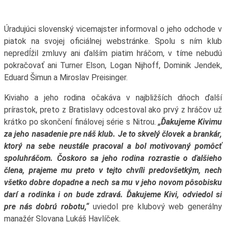
Úradujúci slovenský vicemajster informoval o jeho odchode v
piatok na svojej oficiálnej webstránke. Spolu s ním klub
nepredĺžil zmluvy ani ďalším piatim hráčom, v tíme nebudú
pokračovať ani Turner Elson, Logan Nijhoff, Dominik Jendek,
Eduard Šimun a Miroslav Preisinger.
Kiviaho a jeho rodina očakáva v najbližších dňoch ďalší
prírastok, preto z Bratislavy odcestoval ako prvý z hráčov už
krátko po skončení finálovej série s Nitrou.
„Ďakujeme Kivimu
za jeho nasadenie pre náš klub. Je to skvelý človek a brankár,
ktorý na sebe neustále pracoval a bol motivovaný pomôcť
spoluhráčom. Čoskoro sa jeho rodina rozrastie o ďalšieho
člena, prajeme mu preto v tejto chvíli predovšetkým, nech
všetko dobre dopadne a nech sa mu v jeho novom pôsobisku
darí a rodinka i on bude zdravá. Ďakujeme Kivi, odviedol si
pre nás dobrú robotu,“
uviedol pre klubový web generálny
manažér Slovana Lukáš Havlíček.