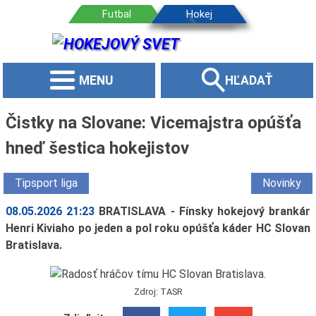
MENU
HĽADAŤ
Čistky na Slovane: Vicemajstra opúšťa
hneď šestica hokejistov
Tipsport liga
Novinky
08.05.2026 21:23
BRATISLAVA - Fínsky hokejový brankár
Henri Kiviaho po jeden a pol roku opúšťa káder HC Slovan
Bratislava.
Zdroj: TASR