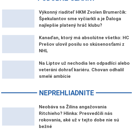
Výkonný riaditeľ HKM Zvolen Brumerčík:
Špekulantov sme vyčiarkli a je Ďaloga
najlepšie platený hráč klubu?
Kanaďan, ktorý má absolútne všetko: HC
Prešov ulovil posilu so skúsenosťami z
NHL
Na Liptov už nechodia len odpadlíci alebo
veteráni dohrať kariéru. Chovan odhalil
smelé ambície
NEPREHLIADNITE
Neobáva sa Žilina angažovania
Ritchieho? Hlinka: Presvedčili nás
rokovania, aké už v tejto dobe nie sú
bežné