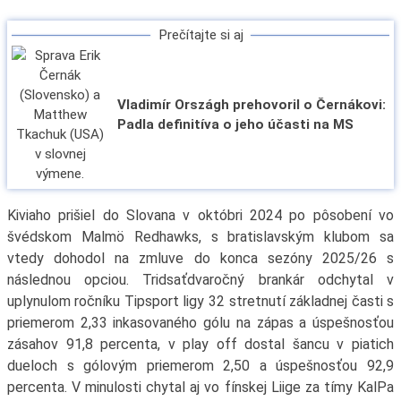
Prečítajte si aj
Vladimír Országh prehovoril o Černákovi:
Padla definitíva o jeho účasti na MS
Kiviaho prišiel do Slovana v októbri 2024 po pôsobení vo
švédskom Malmö Redhawks, s bratislavským klubom sa
vtedy dohodol na zmluve do konca sezóny 2025/26 s
následnou opciou. Tridsaťdvaročný brankár odchytal v
uplynulom ročníku Tipsport ligy 32 stretnutí základnej časti s
priemerom 2,33 inkasovaného gólu na zápas a úspešnosťou
zásahov 91,8 percenta, v play off dostal šancu v piatich
dueloch s gólovým priemerom 2,50 a úspešnosťou 92,9
percenta. V minulosti chytal aj vo fínskej Liige za tímy KalPa