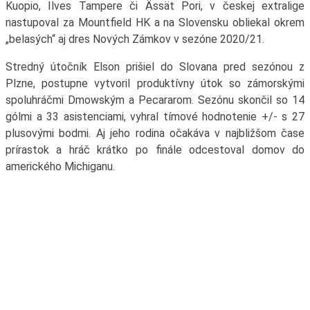
Kuopio, Ilves Tampere či Ässät Pori, v českej extralige
nastupoval za Mountfield HK a na Slovensku obliekal okrem
„belasých“ aj dres Nových Zámkov v sezóne 2020/21.
Stredný útočník Elson prišiel do Slovana pred sezónou z
Plzne, postupne vytvoril produktívny útok so zámorskými
spoluhráčmi Dmowským a Pecararom. Sezónu skončil so 14
gólmi a 33 asistenciami, vyhral tímové hodnotenie +/- s 27
plusovými bodmi. Aj jeho rodina očakáva v najbližšom čase
prírastok a hráč krátko po finále odcestoval domov do
amerického Michiganu.