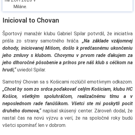
Inicioval to Chovan
Športový manažér klubu Gabriel Spilar potvrdil, že iniciatíva
prišla zo strany samotného hráča.
„Na základe vzájomnej
dohody, iniciovanej Mišom, došlo k predčasnému ukončeniu
jeho zmluvy s klubom. Chovymu v prvom rade ďakujem za
jeho dlhoročné pôsobenie a prínos pre náš klub s céčkom na
hrudi,“
uviedol Spilar.
Samotný Chovan sa s Košicami rozlúčil emotívnym odkazom.
„Chcel by som zo srdca poďakovať celým Košiciam, klubu HC
Košice, všetkým spoluhráčom, realizačnému tímu a v
neposlednom rade fanúšikom. Všetci ste mi poskytli pocit
druhého domova,“
napísal skúsený center. Zároveň dodal, že
nastal čas na novú výzvu a verí, že na spoločné roky budú
všetci spomínať len v dobrom.