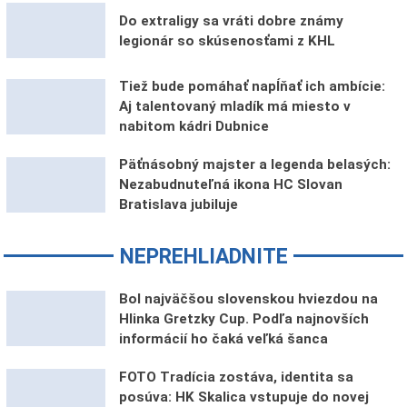
Do extraligy sa vráti dobre známy
legionár so skúsenosťami z KHL
Tiež bude pomáhať napĺňať ich ambície:
Aj talentovaný mladík má miesto v
nabitom kádri Dubnice
Päťnásobný majster a legenda belasých:
Nezabudnuteľná ikona HC Slovan
Bratislava jubiluje
NEPREHLIADNITE
Bol najväčšou slovenskou hviezdou na
Hlinka Gretzky Cup. Podľa najnovších
informácií ho čaká veľká šanca
FOTO Tradícia zostáva, identita sa
posúva: HK Skalica vstupuje do novej