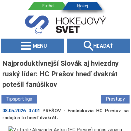
MENU
HĽADAŤ
Najproduktívnejší Slovák aj hviezdny
ruský líder: HC Prešov hneď dvakrát
potešil fanúšikov
Tipsport liga
Prestupy
08.05.2026 07:01
PREŠOV - Fanúšikovia HC Prešov sa
radujú a to hneď dvakrát.