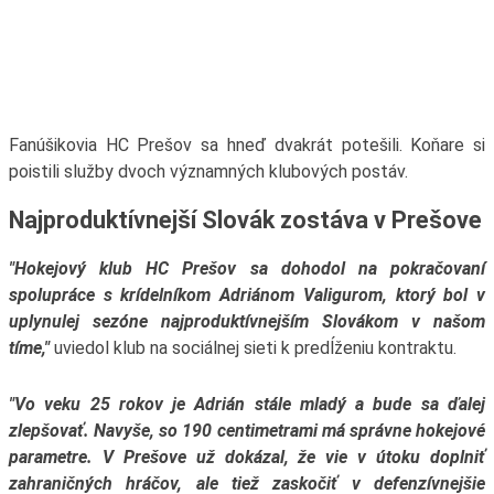
Fanúšikovia HC Prešov sa hneď dvakrát potešili. Koňare si
poistili služby dvoch významných klubových postáv.
Najproduktívnejší Slovák zostáva v Prešove
"Hokejový klub HC Prešov sa dohodol na pokračovaní
spolupráce s krídelníkom Adriánom Valigurom, ktorý bol v
uplynulej sezóne najproduktívnejším Slovákom v našom
tíme,"
uviedol klub na sociálnej sieti k predĺženiu kontraktu.
"Vo veku 25 rokov je Adrián stále mladý a bude sa ďalej
zlepšovať. Navyše, so 190 centimetrami má správne hokejové
parametre. V Prešove už dokázal, že vie v útoku doplniť
zahraničných hráčov, ale tiež zaskočiť v defenzívnejšie