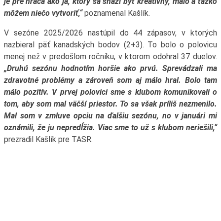
je pre hráča ako ja, ktorý sa snaží byť kreatívny, málo a ťažko
môžem niečo vytvoriť,“
poznamenal Kašlík.
V sezóne 2025/2026 nastúpil do 44 zápasov, v ktorých
nazbieral päť kanadských bodov (2+3). To bolo o polovicu
menej než v predošlom ročníku, v ktorom odohral 37 duelov.
„Druhú sezónu hodnotím horšie ako prvú. Sprevádzali ma
zdravotné problémy a zároveň som aj málo hral. Bolo tam
málo pozitív. V prvej polovici sme s klubom komunikovali o
tom, aby som mal väčší priestor. To sa však príliš nezmenilo.
Mal som v zmluve opciu na ďalšiu sezónu, no v januári mi
oznámili, že ju nepredĺžia. Viac sme to už s klubom neriešili,“
prezradil Kašlík pre TASR.