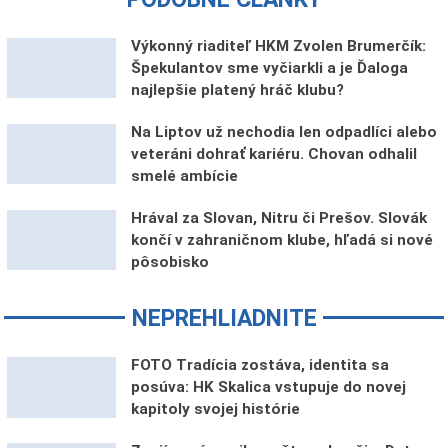
Výkonný riaditeľ HKM Zvolen Brumerčík:
Špekulantov sme vyčiarkli a je Ďaloga
najlepšie platený hráč klubu?
Na Liptov už nechodia len odpadlíci alebo
veteráni dohrať kariéru. Chovan odhalil
smelé ambície
Hrával za Slovan, Nitru či Prešov. Slovák
končí v zahraničnom klube, hľadá si nové
pôsobisko
NEPREHLIADNITE
FOTO Tradícia zostáva, identita sa
posúva: HK Skalica vstupuje do novej
kapitoly svojej histórie