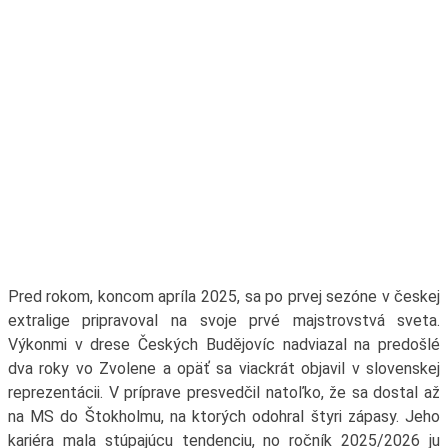
Pred rokom, koncom apríla 2025, sa po prvej sezóne v českej
extralige pripravoval na svoje prvé majstrovstvá sveta.
Výkonmi v drese Českých Budějovíc nadviazal na predošlé
dva roky vo Zvolene a opäť sa viackrát objavil v slovenskej
reprezentácii. V príprave presvedčil natoľko, že sa dostal až
na MS do Štokholmu, na ktorých odohral štyri zápasy. Jeho
kariéra mala stúpajúcu tendenciu, no ročník 2025/2026 ju