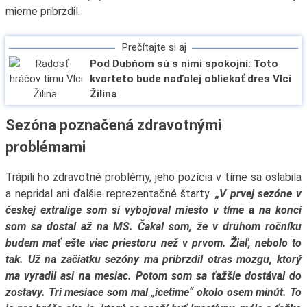
mierne pribrzdil.
Prečítajte si aj
Pod Dubňom sú s nimi spokojní: Toto
kvarteto bude naďalej obliekať dres Vlci
Žilina
Sezóna poznačená zdravotnými
problémami
Trápili ho zdravotné problémy, jeho pozícia v tíme sa oslabila
a nepridal ani ďalšie reprezentačné štarty.
„V prvej sezóne v
českej extralige som si vybojoval miesto v tíme a na konci
som sa dostal až na MS. Čakal som, že v druhom ročníku
budem mať ešte viac priestoru než v prvom. Žiaľ, nebolo to
tak. Už na začiatku sezóny ma pribrzdil otras mozgu, ktorý
ma vyradil asi na mesiac. Potom som sa ťažšie dostával do
zostavy. Tri mesiace som mal „icetime“ okolo osem minút. To