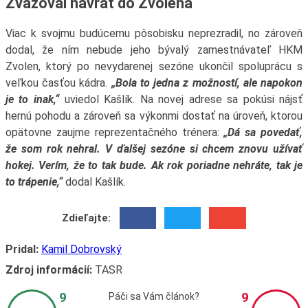
Zvažoval návrat do Zvolena
Viac k svojmu budúcemu pôsobisku neprezradil, no zároveň
dodal, že ním nebude jeho bývalý zamestnávateľ HKM
Zvolen, ktorý po nevydarenej sezóne ukončil spoluprácu s
veľkou časťou kádra.
„Bola to jedna z možností, ale napokon
je to inak,“
uviedol Kašlík. Na novej adrese sa pokúsi nájsť
hernú pohodu a zároveň sa výkonmi dostať na úroveň, ktorou
opätovne zaujme reprezentačného trénera:
„Dá sa povedať,
že som rok nehral. V ďalšej sezóne si chcem znovu užívať
hokej. Verím, že to tak bude. Ak rok poriadne nehráte, tak je
to trápenie,“
dodal Kašlík.
Zdieľajte:
Pridal:
Kamil Dobrovský
Zdroj informácií:
TASR