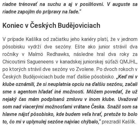
riadne trénovať na suchu a aj v posilňovni. V auguste sa
riadne zapojím do prípravy na ľade.“
Koniec v Českých Budějoviciach
V prípade Kašlíka od začiatku jeho kariéry platí, že v jednom
pôsobisku vydrží dve sezóny. Ešte ako junior strávil dva
ročníky v Malmö Redhawks, následne hral dva roky za
Chicoutimi Sagueneens v kanadskej juniorskej súťaži QMJHL,
po ktorých strávil dve sezóny vo Zvolene. Po dvoch rokoch v
Českých Budějoviciach bude mať ďalšie pôsobisko.
„Keď mi v
klube oznámili, že si neuplatnia opciu na ďalšiu sezónu, začali
sme s agentom hľadať iné možnosti. Môžem povedať, že už
nejaký čas mám podpísanú zmluvu v inom klube. Uvažoval
som nad viacerými možnosťami vrátane Česka. Snažil som sa
hlavne nájsť pôsobisko, kde budem veľa hrať, pretože to bolo
to, čo mi v uplynulej sezóne najviac chýbalo,“
prezradil Kašlík.