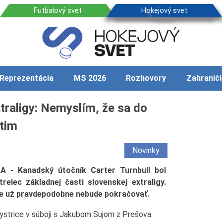
Reprezentácia
MS 2026
Rozhovory
Zahraniči
traligy: Nemyslím, že sa do
átim
Novinky
 - Kanadský útočník Carter Turnbull bol
trelec základnej časti slovenskej extraligy.
ice už pravdepodobne nebude pokračovať.