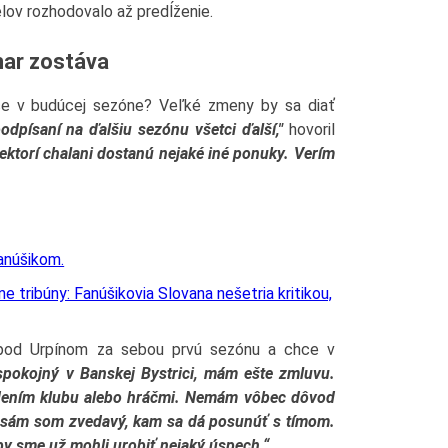
ov rozhodovalo až predĺženie.
nar zostáva
ce v budúcej sezóne? Veľké zmeny by sa diať
dpísaní na ďalšiu sezónu všetci ďalší,"
hovoril
iektorí chalani dostanú nejaké iné ponuky. Verím
e tribúny: Fanúšikovia Slovana nešetria kritikou,
pod Urpínom za sebou prvú sezónu a chce v
pokojný v Banskej Bystrici, mám ešte zmluvu.
vedením klubu alebo hráčmi. Nemám vôbec dôvod
 sám som zvedavý, kam sa dá posunúť s tímom.
by sme už mohli urobiť nejaký úspech.“