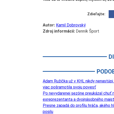
Zdieľajte:
Autor:
Kamil Dobrovský
Zdroj informácií:
Denník Šport
D
PODO
Adam Ružička už v KHL nikdy nenastúpi. 
viac pošramotila svoju povesť
Po nevydarenej sezóne preukázal chuť na
exreprezentanta a dvojnásobného majst
Presne zapadá do profilu hráča, akého hľ
posilu