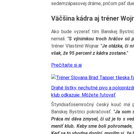
sedemzápasovej dráme, pričom päť duel
Väčšina kádra aj tréner Woj
Ako bude vyzerať tím Banskej Bystri
nemali.
"S výnimkou troch hráčov sú po
tréner Vlastimil Wojnar.
"Je otázka, či n
však, že 95 percent z kádra zostane."
Prečítajte si aj
Drahé lístky, nechutné pivo a poloprázdn
klub odkazuje: Môžete ľutovať
Štyridsaťosemročný český kouč má 
Banskej Bystrici pokračovať.
"Ja som s
Práca mi dáva zmysel, či už je to s 
meniť klub. Keby sme boli pohromade,
Keď sa to vhodne doplní, myslím si, že 