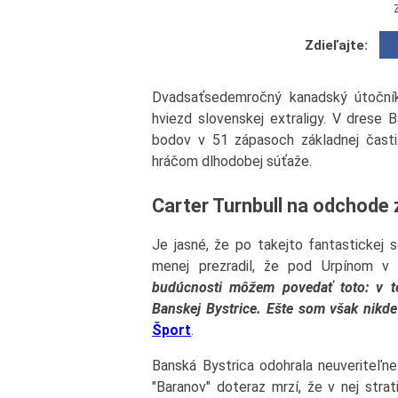
Zdieľajte:
Dvadsaťsedemročný kanadský útočník 
hviezd slovenskej extraligy. V drese B
bodov v 51 zápasoch základnej časti.
hráčom dlhodobej súťaže.
Carter Turnbull na odchode 
Je jasné, že po takejto fantastickej 
menej prezradil, že pod Urpínom v
budúcnosti môžem povedať toto: v te
Banskej Bystrice. Ešte som však nikde
Šport
.
Banská Bystrica odohrala neuveriteľne 
"Baranov" doteraz mrzí, že v nej strat