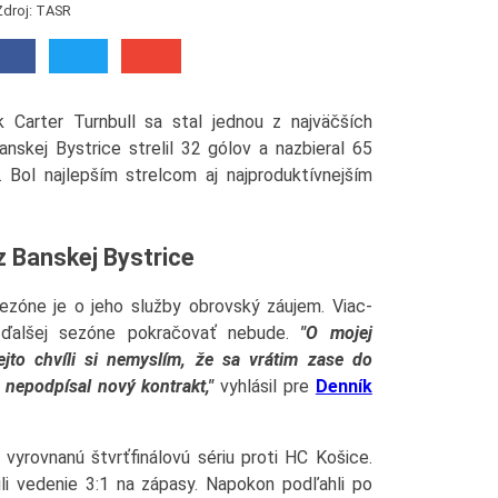
Zdroj: TASR
Carter Turnbull sa stal jednou z najväčších
anskej Bystrice strelil 32 gólov a nazbieral 65
 Bol najlepším strelcom aj najproduktívnejším
z Banskej Bystrice
sezóne je o jeho služby obrovský záujem. Viac-
 ďalšej sezóne pokračovať nebude.
"O mojej
jto chvíli si nemyslím, že sa vrátim zase do
 nepodpísal nový kontrakt,"
vyhlásil pre
Denník
vyrovnanú štvrťfinálovú sériu proti HC Košice.
ili vedenie 3:1 na zápasy. Napokon podľahli po