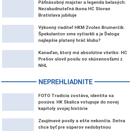
Päťnásobný majster a legenda belasých:
Nezabudnuteľná ikona HC Slovan
Bratislava jubiluje
Výkonný riaditeľ HKM Zvolen Brumerčík:
Špekulantov sme vyčiarkli a je Ďaloga
najlepšie platený hráč klubu?
Kanaďan, ktorý má absolútne všetko: HC
Prešov ulovil posilu so skúsenosťami z
NHL
NEPREHLIADNITE
FOTO Tradícia zostáva, identita sa
posúva: HK Skalica vstupuje do novej
kapitoly svojej histórie
Zaujímavé posily a ešte nekončia. Detva
chce byť pre súperov nedobytnou