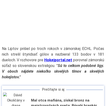
Na Liptov prišiel po troch rokoch v zámorskej ECHL. Počas
nich strelil štyridsať gólov a nazbieral 133 bodov v 181
dueloch. V rozhovore pre
Hokejportal.net
porovnal zámorskú
súťaž so slovenskou extraligou. "
Sú to celkom podobné ligy.
V oboch nájdete niekoľko skvelých tímov a skvelých
hokejistov."
Prečítajte si aj
Mal otca mafiána, získal bronz na
majstrovstvách sveta: Bývalý brankár