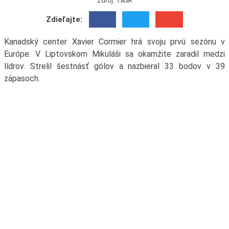
Zdroj: TASR
Zdieľajte:
Kanadský center Xavier Cormier hrá svoju prvú sezónu v
Európe. V Liptovskom Mikuláši sa okamžite zaradil medzi
lídrov. Strelil šestnásť gólov a nazbieral 33 bodov v 39
zápasoch.