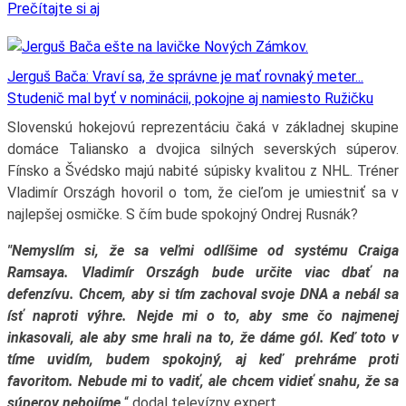
Prečítajte si aj
Jerguš Bača: Vraví sa, že správne je mať rovnaký meter...
Studenič mal byť v nominácii, pokojne aj namiesto Ružičku
Slovenskú hokejovú reprezentáciu čaká v základnej skupine
domáce Taliansko a dvojica silných severských súperov.
Fínsko a Švédsko majú nabité súpisky kvalitou z NHL. Tréner
Vladimír Országh hovoril o tom, že cieľom je umiestniť sa v
najlepšej osmičke. S čím bude spokojný Ondrej Rusnák?
"Nemyslím si, že sa veľmi odlíšime od systému Craiga
Ramsaya. Vladimír Országh bude určite viac dbať na
defenzívu. Chcem, aby si tím zachoval svoje DNA a nebál sa
ísť naproti výhre. Nejde mi o to, aby sme čo najmenej
inkasovali, ale aby sme hrali na to, že dáme gól. Keď toto v
tíme uvidím, budem spokojný, aj keď prehráme proti
favoritom. Nebude mi to vadiť, ale chcem vidieť snahu, že sa
súperov nebojíme,
“ dodal televízny expert.