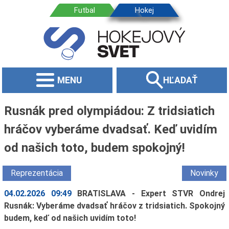
MENU
HĽADAŤ
Rusnák pred olympiádou: Z tridsiatich
hráčov vyberáme dvadsať. Keď uvidím
od našich toto, budem spokojný!
Reprezentácia
Novinky
04.02.2026 09:49
BRATISLAVA - Expert STVR Ondrej
Rusnák: Vyberáme dvadsať hráčov z tridsiatich. Spokojný
budem, keď od našich uvidím toto!