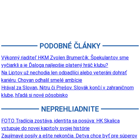
PODOBNÉ ČLÁNKY
Výkonný riaditeľ HKM Zvolen Brumerčík: Špekulantov sme
vyčiarkli a je Ďaloga najlepšie platený hráč klubu?
Na Liptov už nechodia len odpadlíci alebo veteráni dohrať
kariéru. Chovan odhalil smelé ambície
Hrával za Slovan, Nitru či Prešov. Slovák končí v zahraničnom
klube, hľadá si nové pôsobisko
NEPREHLIADNITE
FOTO Tradícia zostáva, identita sa posúva: HK Skalica
vstupuje do novej kapitoly svojej histórie
Zaujímavé posily a ešte nekončia. Detva chce byť pre súperov