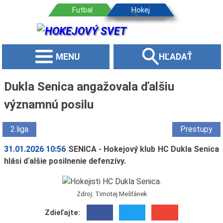
MENU
HĽADAŤ
Dukla Senica angažovala ďalšiu
významnú posilu
2.liga
Prestupy
31.01.2026 10:56
SENICA - Hokejový klub HC Dukla Senica
hlási ďalšie posilnenie defenzívy.
Zdroj: Timotej Mešťánek
Zdieľajte: