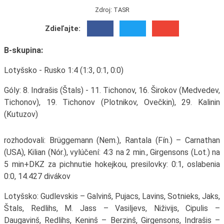
Zdroj: TASR
Zdieľajte:
B-skupina:
Lotyšsko - Rusko 1:4 (1:3, 0:1, 0:0)
Góly: 8. Indrašis (Štals) - 11. Tichonov, 16. Širokov (Medvedev,
Tichonov), 19. Tichonov (Plotnikov, Ovečkin), 29. Kalinin
(Kutuzov)
rozhodovali: Brüggemann (Nem.), Rantala (Fín.) – Carnathan
(USA), Kilian (Nór.), vylúčení: 4:3 na 2 min., Girgensons (Lot.) na
5 min+DKZ za pichnutie hokejkou, presilovky: 0:1, oslabenia
0:0, 14.427 divákov
Lotyšsko: Gudlevskis – Galvinš, Pujacs, Lavins, Sotnieks, Jaks,
Štals, Redlihs, M. Jass – Vasiljevs, Niživijs, Cipulis –
Daugavinš, Redlihs, Keninš – Berzinš, Girgensons, Indrašis –