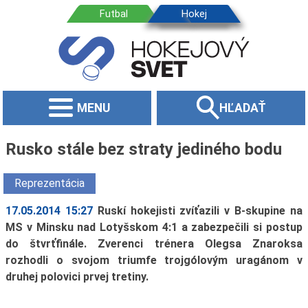
MENU
HĽADAŤ
Rusko stále bez straty jediného bodu
Reprezentácia
17.05.2014 15:27
Ruskí hokejisti zvíťazili v B-skupine na
MS v Minsku nad Lotyšskom 4:1 a zabezpečili si postup
do štvrťfinále. Zverenci trénera Olegsa Znaroksa
rozhodli o svojom triumfe trojgólovým uragánom v
druhej polovici prvej tretiny.