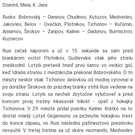
Dzerinš, Meia, K. Jass
Rusko: Bobrovskij – Denisov, Chudinov, Kutuzov, Medvedev,
Jakovlev, Belov – Ovečkin, Plotnikov, Tichonov – Kuľomin,
Anisimov, Širokov – Zaripov, Kalinin – Dadonov, Burmistrov,
Kuznecov
Rusi začali náporom a už v 15. sekunde sa sám pred
brankárom ocitol Plotnikov, Gudlevskis však jeho strelu
zneškodnil. Lotyši pretavili hneď prvú šancu vo vedúci gól,
keď Idrašis strelou z medzikružia prekonal Bobrovského. O tri
minúty neskôr však Tichonov delovkou od modrej vyrovnal a
po dorážke Širokova do prázdnej bránky strhli Rusi vedenie na
svoju stranu. Lotyši sa nechali zbytočne vylučovať a pred
koncom prvej tretiny inkasovali trikrát - opäť z hokejky
Tichonova. V 29. minúte pridal poistku Kalinin. Krátko na to
dostal mladý Lotyš Girgensons za pichnutie hokejkou trest
do konca zápasu, no Rusi následnú päťminútovú presilovku
nevyužili. V tretej tretine sa už skóre nezmenilo, Medvedev