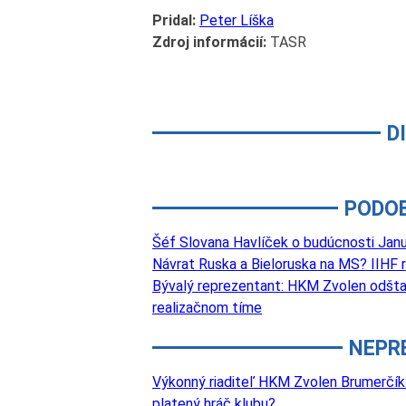
Pridal:
Peter Líška
Zdroj informácií:
TASR
D
PODO
Šéf Slovana Havlíček o budúcnosti Jan
Návrat Ruska a Bieloruska na MS? IIHF 
Bývalý reprezentant: HKM Zvolen odštart
realizačnom tíme
NEPR
Výkonný riaditeľ HKM Zvolen Brumerčík: 
platený hráč klubu?