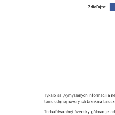
Zdieľajte:
Týkalo sa „vymyslených informácií a ne
tému údajnej nevery ich brankára Linusa
Tridsaťdvaročný švédsky gólman je o