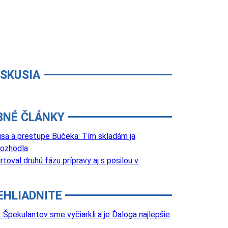
ISKUSIA
BNÉ ČLÁNKY
usa a prestupe Bučeka: Tím skladám ja
rozhodla
oval druhú fázu prípravy aj s posilou v
EHLIADNITE
Špekulantov sme vyčiarkli a je Ďaloga najlepšie