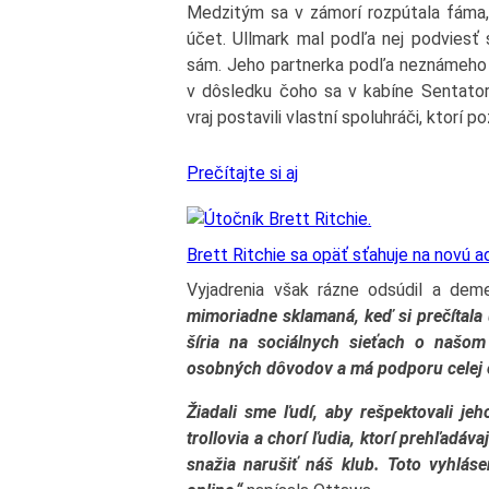
Medzitým sa v zámorí rozpútala fáma, k
účet. Ullmark mal podľa nej podviesť s
sám. Jeho partnerka podľa neznámeho z
v dôsledku čoho sa v kabíne Sentators
vraj postavili vlastní spoluhráči, ktorí p
Prečítajte si aj
Brett Ritchie sa opäť sťahuje na novú a
Vyjadrenia však rázne odsúdil a de
mimoriadne sklamaná, keď si prečítala 
šíria na sociálnych sieťach o našo
osobných dôvodov a má podporu celej 
Žiadali sme ľudí, aby rešpektovali jeh
trollovia a chorí ľudia, ktorí prehľadáv
snažia narušiť náš klub. Toto vyhláse