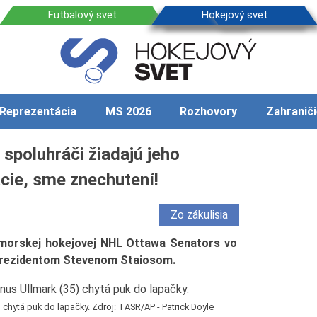
Reprezentácia
MS 2026
Rozhovory
Zahraniči
spoluhráči žiadajú jeho
cie, sme znechutení!
Zo zákulisia
morskej hokejovej NHL Ottawa Senators vo
 prezidentom Stevenom Staiosom.
 chytá puk do lapačky. Zdroj: TASR/AP - Patrick Doyle