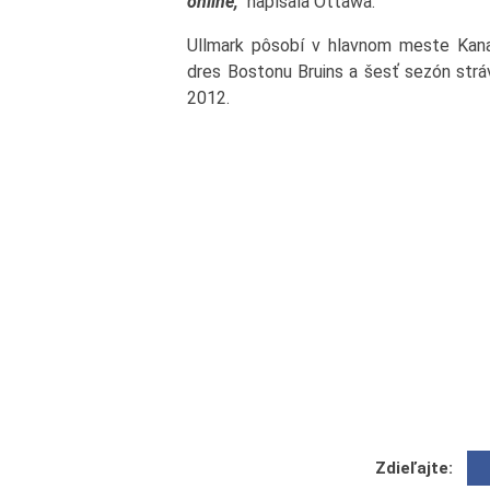
online,“
napísala Ottawa.
Ullmark pôsobí v hlavnom meste Kanad
dres Bostonu Bruins a šesť sezón stráv
2012.
Zdieľajte: