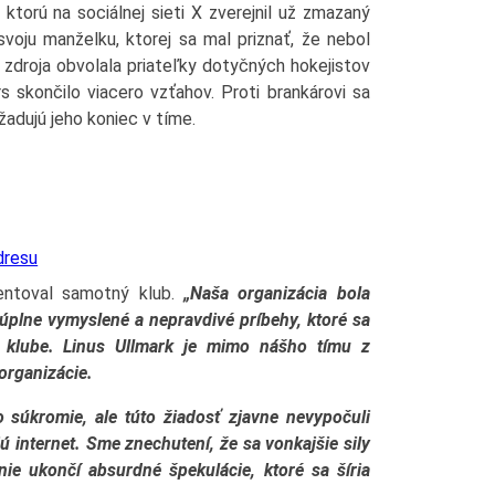
torú na sociálnej sieti X zverejnil už zmazaný
voju manželku, ktorej sa mal priznať, že nebol
droja obvolala priateľky dotyčných hokejistov
 skončilo viacero vzťahov. Proti brankárovi sa
ožadujú jeho koniec v tíme.
dresu
mentoval samotný klub.
„Naša organizácia bola
úplne vymyslené a nepravdivé príbehy, ktoré sa
m klube. Linus Ullmark je mimo nášho tímu z
organizácie.
o súkromie, ale túto žiadosť zjavne nevypočuli
ajú internet. Sme znechutení, že sa vonkajšie sily
nie ukončí absurdné špekulácie, ktoré sa šíria