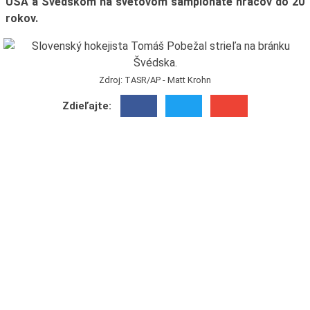
USA a Švédskom na svetovom šampionáte hráčov do 20
rokov.
Zdroj: TASR/AP - Matt Krohn
Zdieľajte: