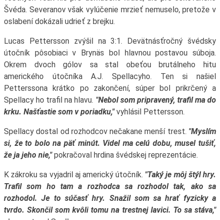
Švéda. Severanov však vylúčenie mrzieť nemuselo, pretože v
oslabení dokázali udrieť z brejku.
Lucas Pettersson zvýšil na 3:1. Devätnásťročný švédsky
útočník pôsobiaci v Brynäs bol hlavnou postavou súboja.
Okrem dvoch gólov sa stal obeťou brutálneho hitu
amerického útočníka A.J. Spellacyho. Ten si našiel
Petterssona krátko po zakončení, súper bol prikrčený a
Spellacy ho trafil na hlavu.
"Nebol som pripravený, trafil ma do
krku. Našťastie som v poriadku,"
vyhlásil Pettersson.
Spellacy dostal od rozhodcov nečakane menší trest.
"Myslím
si, že to bolo na päť minút. Videl ma celú dobu, musel tušiť,
že ja jeho nie,"
pokračoval hrdina švédskej reprezentácie.
K zákroku sa vyjadril aj americký útočník.
"Taký je môj štýl hry.
Trafil som ho tam a rozhodca sa rozhodol tak, ako sa
rozhodol. Je to súčasť hry. Snažil som sa hrať fyzicky a
tvrdo. Skončil som kvôli tomu na trestnej lavici. To sa stáva,"