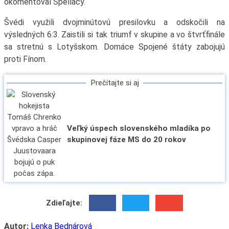
okomentoval Spellacy.
Švédi využili dvojminútovú presilovku a odskočili na
výsledných 6:3. Zaistili si tak triumf v skupine a vo štvrťfinále
sa stretnú s Lotyšskom. Domáce Spojené štáty zabojujú
proti Fínom.
Prečítajte si aj
Veľký úspech slovenského mladíka po
skupinovej fáze MS do 20 rokov
Zdieľajte:
Autor:
Lenka Bednárová