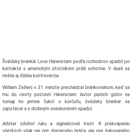
Švédsky brankár Love Härenstam podľa rozhodcov spadol po
kontakte s americkým útočníkom príliš ochotne. V dueli sa
riešila aj ďalšia kontroverzia.
William Zellers v 31. minúte prechádzal bránkoviskom, keď sa
mu do cesty postavil Härenstam. Autor piatich gólov na
turnaji ho jemne ťukol o korčuľu, švédsky brankár sa
zapotácal a s drobným oneskorením spadol.
Arbiter zdvihol ruku a signalizoval trest. K prekvapeniu
všetkých však nie pre domáceho hráča, ale pre šokovaného