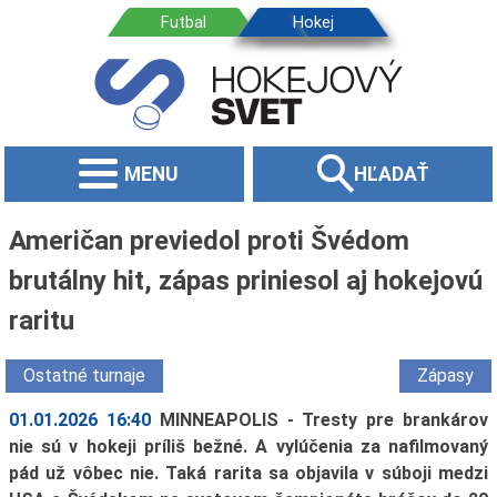
MENU
HĽADAŤ
Američan previedol proti Švédom
brutálny hit, zápas priniesol aj hokejovú
raritu
Ostatné turnaje
Zápasy
01.01.2026 16:40
MINNEAPOLIS - Tresty pre brankárov
nie sú v hokeji príliš bežné. A vylúčenia za nafilmovaný
pád už vôbec nie. Taká rarita sa objavila v súboji medzi