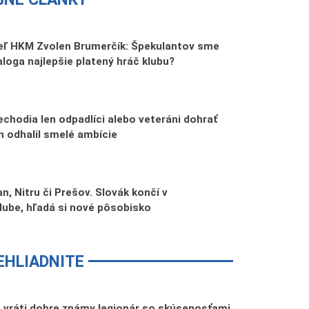
teľ HKM Zvolen Brumerčík: Špekulantov sme
Ďaloga najlepšie platený hráč klubu?
echodia len odpadlíci alebo veteráni dohrať
n odhalil smelé ambície
n, Nitru či Prešov. Slovák končí v
lube, hľadá si nové pôsobisko
EHLIADNITE
a vráti dobre známy legionár so skúsenosťami