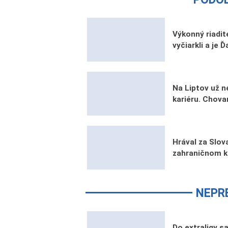
Výkonný riadi
vyčiarkli a je 
Na Liptov už n
kariéru. Chova
Hrával za Slova
zahraničnom k
NEPR
Do extraligy s