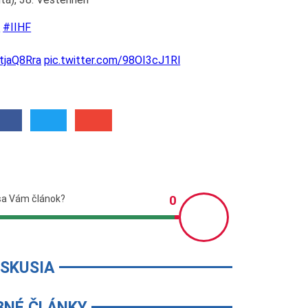
s
#IIHF
VtjaQ8Rra
pic.twitter.com/98OI3cJ1Rl
ISKUSIA
BNÉ ČLÁNKY