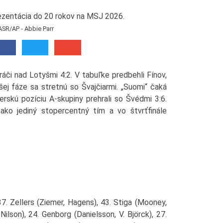
ASR/AP - Abbie Parr
hráči nad Lotyšmi 4:2. V tabuľke predbehli Fínov,
ej fáze sa stretnú so Švajčiarmi. „Suomi“ čaká
derskú pozíciu A-skupiny prehrali so Švédmi 3:6.
 ako jediný stopercentný tím a vo štvrťfinále
37. Zellers (Ziemer, Hagens), 43. Stiga (Mooney,
Nilson), 24. Genborg (Danielsson, V. Björck), 27.