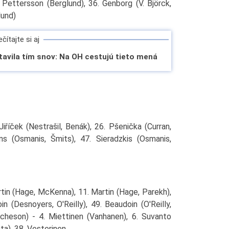
Pettersson (Berglund), 36. Genborg (V. Björck,
lund)
čítajte si aj
avila tím snov: Na OH cestujú tieto mená
Jiříček (Nestrašil, Benák), 26. Pšenička (Curran,
ns (Osmanis, Šmits), 47. Sieradzkis (Osmanis,
rtin (Hage, McKenna), 11. Martin (Hage, Parekh),
in (Desnoyers, O'Reilly), 49. Beaudoin (O'Reilly,
tcheson) - 4. Miettinen (Vanhanen), 6. Suvanto
ta), 38. Vesterinen