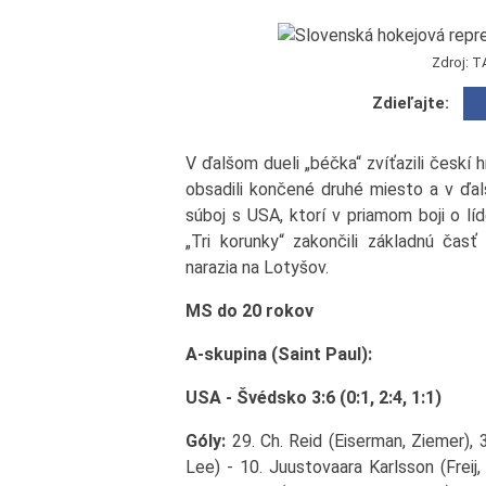
Zdroj: T
Zdieľajte:
V ďalšom dueli „béčka“ zvíťazili českí 
obsadili končené druhé miesto a v ďalš
súboj s USA, ktorí v priamom boji o lí
„Tri korunky“ zakončili základnú časť
narazia na Lotyšov.
MS do 20 rokov
A-skupina (Saint Paul):
USA - Švédsko 3:6 (0:1, 2:4, 1:1)
Góly:
29. Ch. Reid (Eiserman, Ziemer), 
Lee) - 10. Juustovaara Karlsson (Freij, 