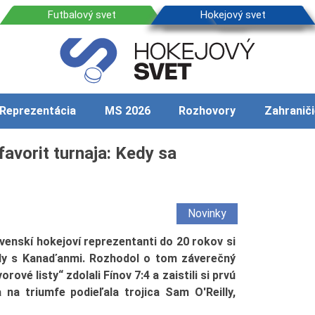
Reprezentácia
MS 2026
Rozhovory
Zahraniči
favorit turnaja: Kedy sa
Novinky
enskí hokejoví reprezentanti do 20 rokov si
ily s Kanaďanmi. Rozhodol o tom záverečný
ové listy“ zdolali Fínov 7:4 a zaistili si prvú
na triumfe podieľala trojica Sam O'Reilly,