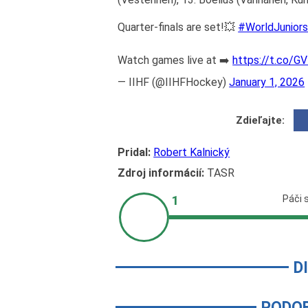
Quarter-finals are set!💥
#WorldJunior
Watch games live at ➡️
https://t.co/G
— IIHF (@IIHFHockey)
January 1, 2026
Zdieľajte:
Pridal:
Robert Kalnický
Zdroj informácií:
TASR
D
PODO