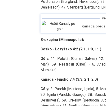
Pettersson (Berglund, Hakansson), 33. 
Danielsson), 47. Stenberg (Berglund, Ek
Pre
Kanada predst
B-skupina (Minneapolis):
Česko - Lotyšsko 4:2 (2:1, 1:0, 1:1)
Góly:
11. Poletín (Curran, Galvas), 12. 
Man), 59. Nestrašil (Čihař) - 6. Anso
Murnieks)
Kanada - Fínsko 7:4 (3:3, 2:1, 2:0)
Góly:
2. Parekh (Martone, Iginla), 5. Ma
30. Iginla (Parekh, George), 38. Beaudo
Desnoyers), 59. O'Reilly (Beaudoin, Ai
(Vesterinen), 13. Boelius (Vanhanen, Kuh