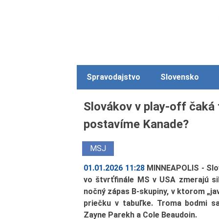
Spravodajstvo
Slovensko
Slovákov v play-off čaká 
postavíme Kanade?
MSJ
01.01.2026 11:28
MINNEAPOLIS - Slov
vo štvrťfinále MS v USA zmerajú s
nočný zápas B-skupiny, v ktorom „javor
priečku v tabuľke. Troma bodmi sa 
Zayne Parekh a Cole Beaudoin.